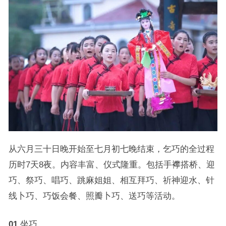
从六月三十日晚开始至七月初七晚结束，乞巧的全过程
历时7天8夜。内容丰富、仪式隆重。包括手襻搭桥、迎
巧、祭巧、唱巧、跳麻姐姐、相互拜巧、祈神迎水、针
线卜巧、巧饭会餐、照瓣卜巧、送巧等活动。
01
.坐巧