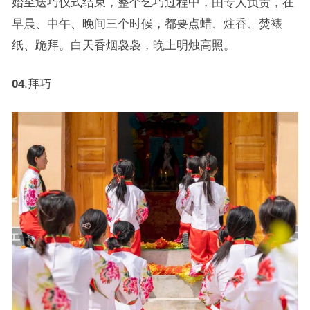
始至送巧仪式结束，整个乞巧过程中，由专人负责，在
早晨、中午、晚间三个时候，都要点蜡、炷香、焚裱
纸、跪拜。白天香烟袅袅，晚上明烛高照。
04
.拜巧