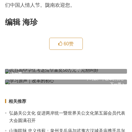
们中国人情人节。陇南欢迎您。
编辑 海珍
60
赞
民办高中学生考进清华重奖50万元，先别叫好
上一篇
学习原声｜改革的初心
下一篇
相关推荐
弘扬关公文化 促进两岸统一暨世界关公文化第五届会员代表
大会圆满召开
山海联脉 忠义传薪：泉州关岳庙与武夷古汉城圣庙携手共兴