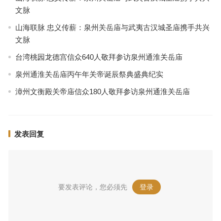
文脉
山海联脉 忠义传薪：泉州关岳庙与武夷古汉城圣庙携手共兴
文脉
台湾桃园龙德宫信众640人敬拜参访泉州通淮关岳庙
泉州通淮关岳庙丙午年关帝诞辰祭典盛典纪实
漳州文衡殿关帝庙信众180人敬拜参访泉州通淮关岳庙
发表回复
要发表评论，您必须先
登录
。