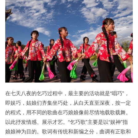
在七天八夜的乞巧过程中，最主要的活动就是“唱巧”，
即娱巧，姑娘们齐集坐巧处，从白天直至深夜，按一定
的程式，用不同的歌曲在巧娘娘像前尽情地载歌载舞。
以此抒发情感、展示才艺。“乞巧歌”主要是以“娱神”指
娘娘神为目的。歌词有传统和新编之分，曲调有正歌和