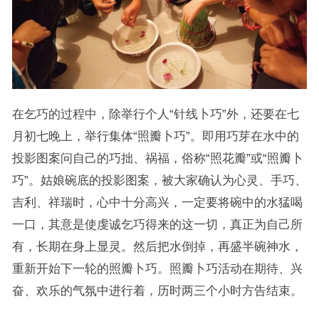
在乞巧的过程中，除举行个人“针线卜巧”外，还要在七
月初七晚上，举行集体“照瓣卜巧”。即用巧芽在水中的
投影图案问自己的巧拙、祸福，俗称“照花瓣”或“照瓣卜
巧”。姑娘碗底的投影图案，被大家确认为心灵、手巧、
吉利、祥瑞时，心中十分高兴，一定要将碗中的水猛喝
一口，其意是使虔诚乞巧得来的这一切，真正为自己所
有，长期在身上显灵。然后把水倒掉，再盛半碗神水，
重新开始下一轮的照瓣卜巧。照瓣卜巧活动在期待、兴
奋、欢乐的气氛中进行着，历时两三个小时方告结束。