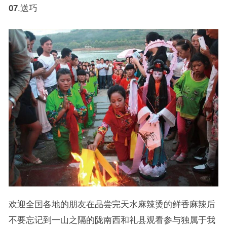
07
.送巧
欢迎全国各地的朋友在品尝完天水麻辣烫的鲜香麻辣后
不要忘记到一山之隔的陇南西和礼县观看参与独属于我