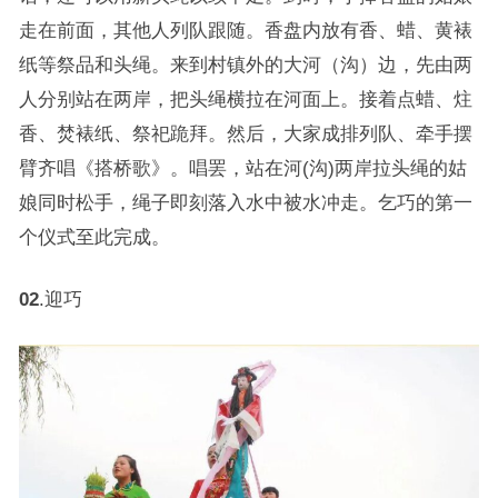
走在前面，其他人列队跟随。香盘内放有香、蜡、黄裱
纸等祭品和头绳。来到村镇外的大河（沟）边，先由两
人分别站在两岸，把头绳横拉在河面上。接着点蜡、炷
香、焚裱纸、祭祀跪拜。然后，大家成排列队、牵手摆
臂齐唱《搭桥歌》。唱罢，站在河(沟)两岸拉头绳的姑
娘同时松手，绳子即刻落入水中被水冲走。乞巧的第一
个仪式至此完成。
02
.迎巧