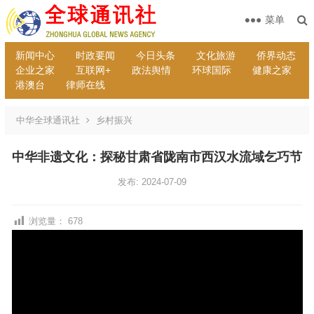
菜单
新闻中心
时政要闻
今日头条
文化旅游
侨界动态
企业之家
互联网+
政法舆情
环球国际
健康之家
港澳台
律师在线
中华全球通讯社
乡村振兴
中华非遗文化：探秘甘肃省陇南市西汉水流域乞巧节
发布: 2024-07-09
浏览量：
678