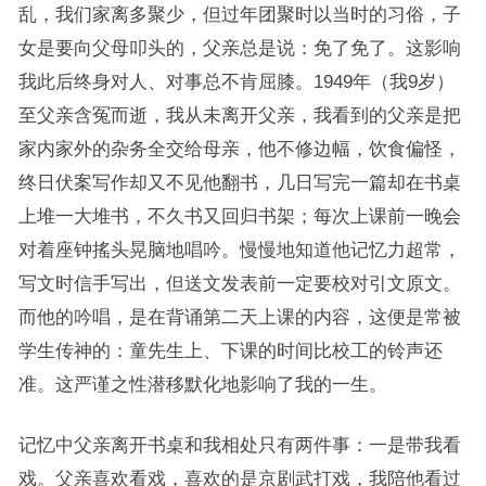
乱，我们家离多聚少，但过年团聚时以当时的习俗，子
女是要向父母叩头的，父亲总是说：免了免了。这影响
我此后终身对人、对事总不肯屈膝。1949年（我9岁）
至父亲含冤而逝，我从未离开父亲，我看到的父亲是把
家内家外的杂务全交给母亲，他不修边幅，饮食偏怪，
终日伏案写作却又不见他翻书，几日写完一篇却在书桌
上堆一大堆书，不久书又回归书架；每次上课前一晚会
对着座钟搖头晃脑地唱吟。慢慢地知道他记忆力超常，
写文时信手写出，但送文发表前一定要校对引文原文。
而他的吟唱，是在背诵第二天上课的内容，这便是常被
学生传神的：童先生上、下课的时间比校工的铃声还
准。这严谨之性潜移默化地影响了我的一生。
记忆中父亲离开书桌和我相处只有两件事：一是带我看
戏。父亲喜欢看戏，喜欢的是京剧武打戏，我陪他看过