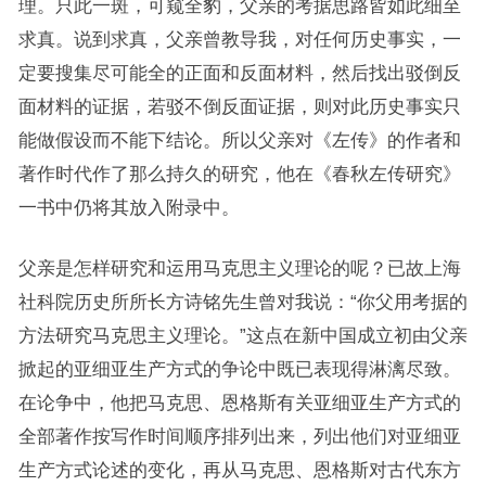
理。只此一斑，可窥全豹，父亲的考据思路皆如此细至
求真。说到求真，父亲曾教导我，对任何历史事实，一
定要搜集尽可能全的正面和反面材料，然后找出驳倒反
面材料的证据，若驳不倒反面证据，则对此历史事实只
能做假设而不能下结论。所以父亲对《左传》的作者和
著作时代作了那么持久的研究，他在《春秋左传研究》
一书中仍将其放入附录中。
父亲是怎样研究和运用马克思主义理论的呢？已故上海
社科院历史所所长方诗铭先生曾对我说：“你父用考据的
方法研究马克思主义理论。”这点在新中国成立初由父亲
掀起的亚细亚生产方式的争论中既已表现得淋漓尽致。
在论争中，他把马克思、恩格斯有关亚细亚生产方式的
全部著作按写作时间顺序排列出来，列出他们对亚细亚
生产方式论述的变化，再从马克思、恩格斯对古代东方