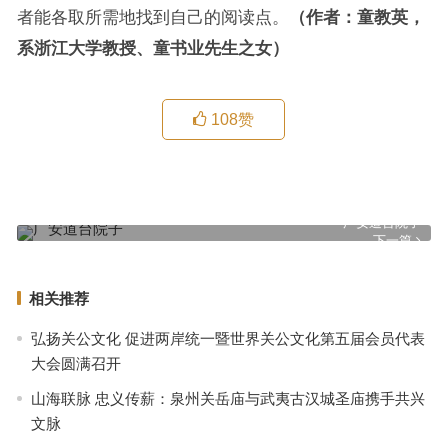
者能各取所需地找到自己的阅读点。
（作者：童教英，
系浙江大学教授、童书业先生之女）
108
赞
韩志君|尘土中开出金蔷薇
上一篇
广安道台院子
下一篇
相关推荐
弘扬关公文化 促进两岸统一暨世界关公文化第五届会员代表
大会圆满召开
山海联脉 忠义传薪：泉州关岳庙与武夷古汉城圣庙携手共兴
文脉