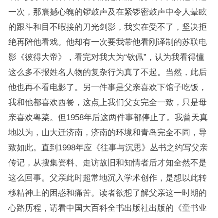
一次，那震撼心魄的锣鼓声及在紧锣密鼓声中令人晕眩
的跟斗和目不暇接的刀光剑影，我实在受不了，坚决拒
绝再陪他看戏。他却有一次要我带他看刚译制的苏联电
影《彼得大帝》，看完对我大为“钦佩”，认为我看得懂
这么多不报姓名人物的复杂行为真了不起。当然，此后
他也再不看电影了。另一件事是父亲喜欢下馆子吃饭，
我和他都喜欢西餐，这点上我们父女完全一致，只是母
亲喜欢粤菜。但1958年后这两件事都停止了。我曾天真
地以为，山大迁济南，济南的环境和青岛完全不同，导
致如此。直到1998年应《往事与沉思》丛书之约写父亲
传记，从搜集资料、走访故旧和知情者后才知全然不是
这么回事。父亲此时超常地沉入学术创作，是想以此转
移精神上的困惑和痛苦。读者欲想了解父亲这一时期的
心路历程，请看中国大百科全书出版社出版的《童书业