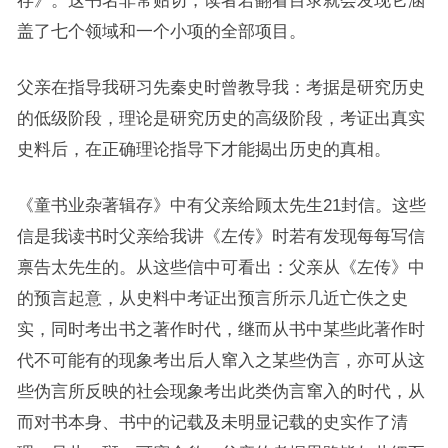
存》。这书名非常贴切，读者若翻看目录就会发现它涵
盖了七个领域和一个小项的全部项目。
父亲在指导我研习先秦史时曾教导我：考据是研究历史
的低级阶段，理论是研究历史的高级阶段，考证出真实
史料后，在正确理论指导下才能揭出历史的真相。
《童书业杂著辑存》中有父亲给顾太先生21封信。这些
信是我读书时父亲给我讲《左传》时若有发现每每写信
禀告太先生的。从这些信中可看出：父亲从《左传》中
的预言起意，从史料中考证出预言所示几近亡佚之史
实，同时考出书之著作时代，继而从书中某些此著作时
代不可能有的现象考出后人窜入之某些伪言，亦可从这
些伪言所反映的社会现象考出此类伪言窜入的时代，从
而对书本身、书中的记载及未明显记载的史实作了清