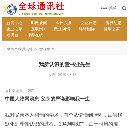
菜单
新闻中心
时政要闻
今日头条
文化旅游
侨界动态
企业之家
互联网+
政法舆情
环球国际
健康之家
港澳台
律师在线
中华全球通讯社
文化中国
我所认识的童书业先生
发布: 2019-08-16
浏览量：
267
中国人物网消息
父亲的严谨影响我一生
我对父亲本人和他的学术，有个从懵懂到清晰，由潜移
默化到理性认识的过程。1949年以前，由于时局的混