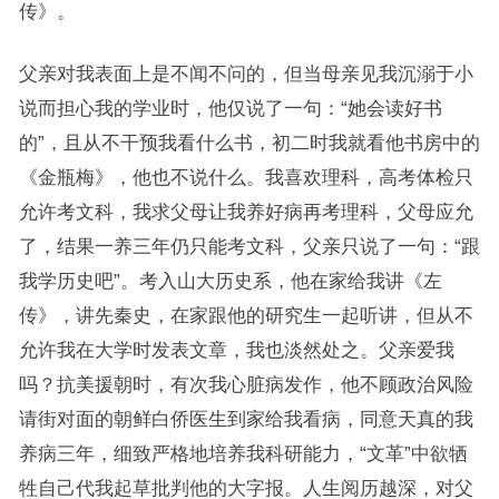
传》。
父亲对我表面上是不闻不问的，但当母亲见我沉溺于小
说而担心我的学业时，他仅说了一句：“她会读好书
的”，且从不干预我看什么书，初二时我就看他书房中的
《金瓶梅》，他也不说什么。我喜欢理科，高考体检只
允许考文科，我求父母让我养好病再考理科，父母应允
了，结果一养三年仍只能考文科，父亲只说了一句：“跟
我学历史吧”。考入山大历史系，他在家给我讲《左
传》，讲先秦史，在家跟他的研究生一起听讲，但从不
允许我在大学时发表文章，我也淡然处之。父亲爱我
吗？抗美援朝时，有次我心脏病发作，他不顾政治风险
请街对面的朝鲜白侨医生到家给我看病，同意天真的我
养病三年，细致严格地培养我科研能力，“文革”中欲牺
牲自己代我起草批判他的大字报。人生阅历越深，对父