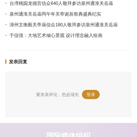
台湾桃园龙德宫信众640人敬拜参访泉州通淮关岳庙
泉州通淮关岳庙丙午年关帝诞辰祭典盛典纪实
漳州文衡殿关帝庙信众180人敬拜参访泉州通淮关岳庙
于信强：大地艺术倾心景观 设计理念融入绘画
发表回复
要发表评论，您必须先
登录
。
国际媒体组织