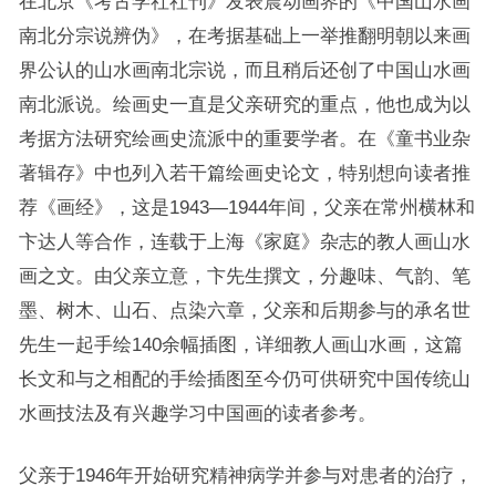
在北京《考古学社社刊》发表震动画界的《中国山水画
南北分宗说辨伪》，在考据基础上一举推翻明朝以来画
界公认的山水画南北宗说，而且稍后还创了中国山水画
南北派说。绘画史一直是父亲研究的重点，他也成为以
考据方法研究绘画史流派中的重要学者。在《童书业杂
著辑存》中也列入若干篇绘画史论文，特别想向读者推
荐《画经》，这是1943—1944年间，父亲在常州横林和
卞达人等合作，连载于上海《家庭》杂志的教人画山水
画之文。由父亲立意，卞先生撰文，分趣味、气韵、笔
墨、树木、山石、点染六章，父亲和后期参与的承名世
先生一起手绘140余幅插图，详细教人画山水画，这篇
长文和与之相配的手绘插图至今仍可供研究中国传统山
水画技法及有兴趣学习中国画的读者参考。
父亲于1946年开始研究精神病学并参与对患者的治疗，