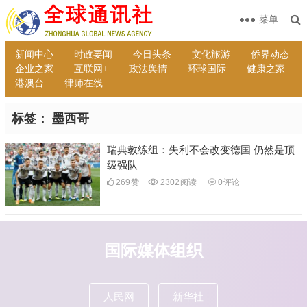
菜单
新闻中心
时政要闻
今日头条
文化旅游
侨界动态
企业之家
互联网+
政法舆情
环球国际
健康之家
港澳台
律师在线
标签：
墨西哥
瑞典教练组：失利不会改变德国 仍然是顶
级强队
269
赞
2302
阅读
0
评论
国际媒体组织
人民网
新华社