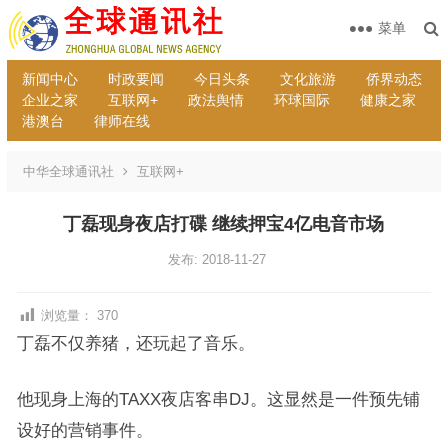
菜单
新闻中心
时政要闻
今日头条
文化旅游
侨界动态
企业之家
互联网+
政法舆情
环球国际
健康之家
港澳台
律师在线
中华全球通讯社
互联网+
丁磊现身夜店打碟 继续押宝4亿电音市场
发布: 2018-11-27
浏览量：
370
丁磊不仅养猪，还玩起了音乐。
他现身上海的TAXX夜店客串DJ。这显然是一件预先铺
设好的营销事件。