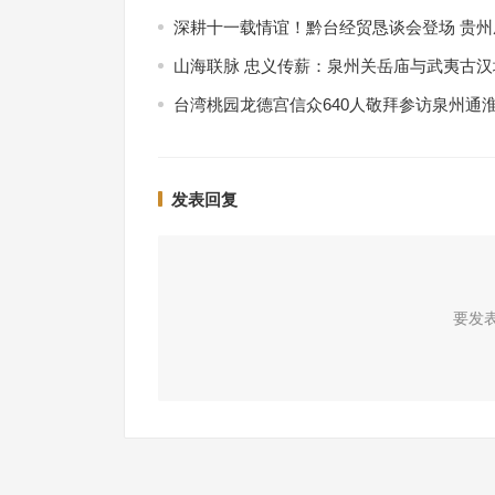
深耕十一载情谊！黔台经贸恳谈会登场 贵
山海联脉 忠义传薪：泉州关岳庙与武夷古
台湾桃园龙德宫信众640人敬拜参访泉州通
发表回复
要发