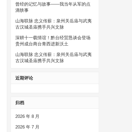
曾经的记忆与故事——我当年从军的点
滴轶事
山海联脉 忠义传薪：泉州关岳庙与武夷
古汉城圣庙携手共兴文脉
深耕十一载情谊！黔台经贸恳谈会登场
贵州成台商台青西进新沃土
山海联脉 忠义传薪：泉州关岳庙与武夷
古汉城圣庙携手共兴文脉
近期评论
归档
2026 年 8 月
2026 年 7 月