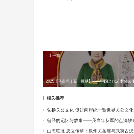
上一篇
2025【马燕莉 | 五一巨献】——中国当代艺术名家
相关推荐
弘扬关公文化 促进两岸统一暨世界关公文
曾经的记忆与故事——我当年从军的点滴轶
山海联脉 忠义传薪：泉州关岳庙与武夷古