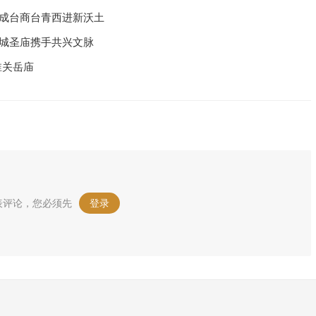
州成台商台青西进新沃土
汉城圣庙携手共兴文脉
淮关岳庙
表评论，您必须先
登录
。