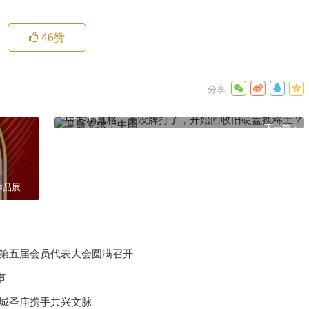
46
赞
中方动真格，美没牌打了，开始回收旧硬盘换稀土？马斯克
求上中国
下一篇
作品展
化第五届会员代表大会圆满召开
事
汉城圣庙携手共兴文脉