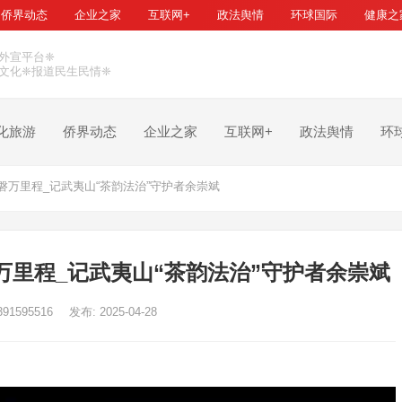
侨界动态
企业之家
互联网+
政法舆情
环球国际
健康之
外宣平台❈
文化❈报道民生民情❈
化旅游
侨界动态
企业之家
互联网+
政法舆情
环
万里程_记武夷山“茶韵法治”守护者余崇斌
里程_记武夷山“茶韵法治”守护者余崇斌
391595516
发布: 2025-04-28