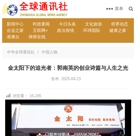
菜单
新闻中心
时政要闻
今日头条
文化旅游
侨界动态
企业之家
互联网+
政法舆情
环球国际
健康之家
港澳台
律师在线
中华全球通讯社
中国人物
金太阳下的追光者：郭南英的创业诗篇与人生之光
发布: 2025-04-23
浏览量：
16,245