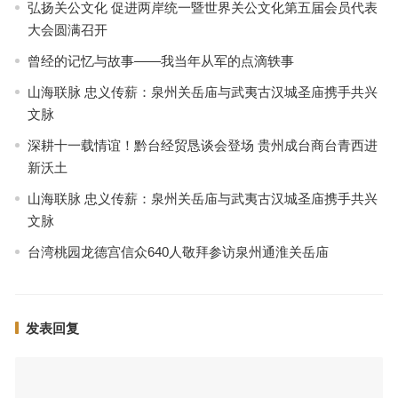
弘扬关公文化 促进两岸统一暨世界关公文化第五届会员代表
大会圆满召开
曾经的记忆与故事——我当年从军的点滴轶事
山海联脉 忠义传薪：泉州关岳庙与武夷古汉城圣庙携手共兴
文脉
深耕十一载情谊！黔台经贸恳谈会登场 贵州成台商台青西进
新沃土
山海联脉 忠义传薪：泉州关岳庙与武夷古汉城圣庙携手共兴
文脉
台湾桃园龙德宫信众640人敬拜参访泉州通淮关岳庙
发表回复