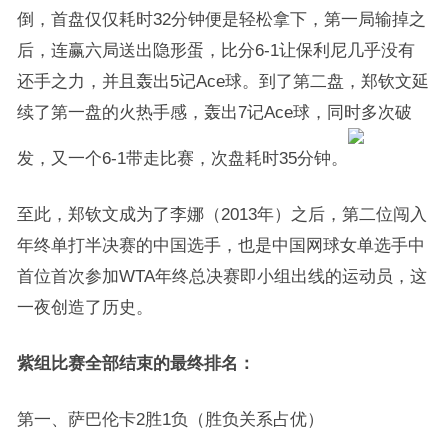
倒，首盘仅仅耗时32分钟便是轻松拿下，第一局输掉之
后，连赢六局送出隐形蛋，比分6-1让保利尼几乎没有
还手之力，并且轰出5记Ace球。到了第二盘，郑钦文延
续了第一盘的火热手感，轰出7记Ace球，同时多次破
发，又一个6-1带走比赛，次盘耗时35分钟。
至此，郑钦文成为了李娜（2013年）之后，第二位闯入
年终单打半决赛的中国选手，也是中国网球女单选手中
首位首次参加WTA年终总决赛即小组出线的运动员，这
一夜创造了历史。
紫组比赛全部结束的最终排名：
第一、萨巴伦卡2胜1负（胜负关系占优）