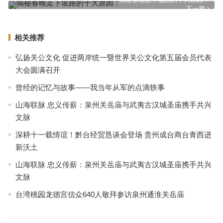
下一篇
相关推荐
弘扬关公文化 促进两岸统一暨世界关公文化第五届会员代表
大会圆满召开
曾经的记忆与故事——我当年从军的点滴轶事
山海联脉 忠义传薪：泉州关岳庙与武夷古汉城圣庙携手共兴
文脉
深耕十一载情谊！黔台经贸恳谈会登场 贵州成台商台青西进
新沃土
山海联脉 忠义传薪：泉州关岳庙与武夷古汉城圣庙携手共兴
文脉
台湾桃园龙德宫信众640人敬拜参访泉州通淮关岳庙