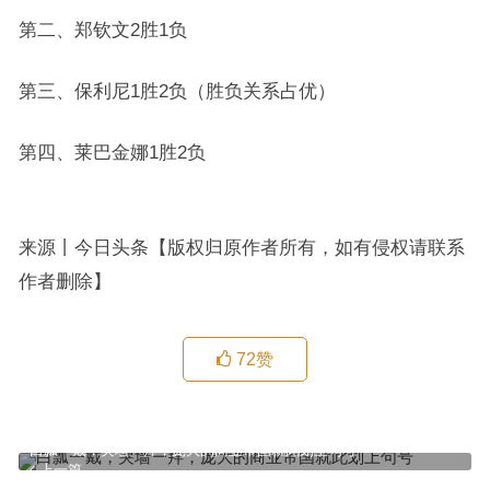
第二、郑钦文2胜1负
第三、保利尼1胜2负（胜负关系占优）
第四、莱巴金娜1胜2负
来源丨今日头条【版权归原作者所有，如有侵权请联系
作者删除】
72
赞
白瓢一戴，哭墙一拜，庞大的商业帝国就此划上句号
上一篇
揭秘春晚走下坡路的十大原因：