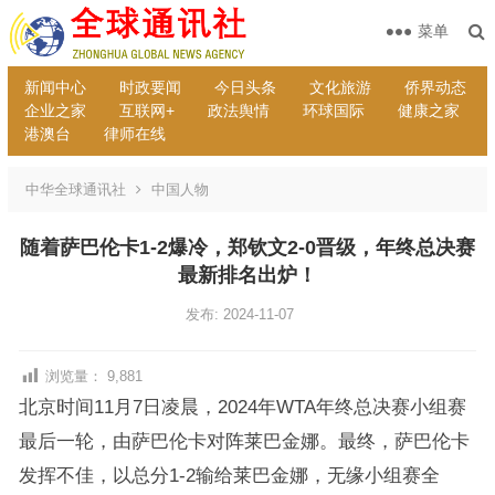
菜单
新闻中心
时政要闻
今日头条
文化旅游
侨界动态
企业之家
互联网+
政法舆情
环球国际
健康之家
港澳台
律师在线
中华全球通讯社
中国人物
随着萨巴伦卡1-2爆冷，郑钦文2-0晋级，年终总决赛
最新排名出炉！
发布: 2024-11-07
浏览量：
9,881
北京时间11月7日凌晨，2024年WTA年终总决赛小组赛
最后一轮，由萨巴伦卡对阵莱巴金娜。最终，萨巴伦卡
发挥不佳，以总分1-2输给莱巴金娜，无缘小组赛全