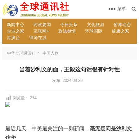
菜单
新闻中心
时政要闻
今日头条
文化旅游
侨界动态
企业之家
互联网+
政法舆情
环球国际
健康之家
港澳台
律师在线
中华全球通讯社
中国人物
当着沙利文的面，王毅这句话很有针对性
发布: 2024-08-29
浏览量：
354
最近几天，中美最关注的一则新闻，
毫无疑问是沙利文
访华
。