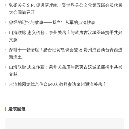
弘扬关公文化 促进两岸统一暨世界关公文化第五届会员代表
大会圆满召开
曾经的记忆与故事——我当年从军的点滴轶事
山海联脉 忠义传薪：泉州关岳庙与武夷古汉城圣庙携手共兴
文脉
深耕十一载情谊！黔台经贸恳谈会登场 贵州成台商台青西进
新沃土
山海联脉 忠义传薪：泉州关岳庙与武夷古汉城圣庙携手共兴
文脉
台湾桃园龙德宫信众640人敬拜参访泉州通淮关岳庙
发表回复