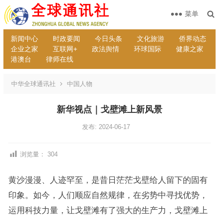
菜单
新闻中心
时政要闻
今日头条
文化旅游
侨界动态
企业之家
互联网+
政法舆情
环球国际
健康之家
港澳台
律师在线
中华全球通讯社
中国人物
新华视点｜戈壁滩上新风景
发布: 2024-06-17
浏览量：
304
黄沙漫漫、人迹罕至，是昔日茫茫戈壁给人留下的固有
印象。如今，人们顺应自然规律，在劣势中寻找优势，
运用科技力量，让戈壁滩有了强大的生产力，戈壁滩上