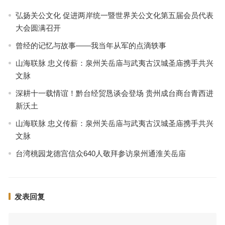
弘扬关公文化 促进两岸统一暨世界关公文化第五届会员代表
大会圆满召开
曾经的记忆与故事——我当年从军的点滴轶事
山海联脉 忠义传薪：泉州关岳庙与武夷古汉城圣庙携手共兴
文脉
深耕十一载情谊！黔台经贸恳谈会登场 贵州成台商台青西进
新沃土
山海联脉 忠义传薪：泉州关岳庙与武夷古汉城圣庙携手共兴
文脉
台湾桃园龙德宫信众640人敬拜参访泉州通淮关岳庙
发表回复