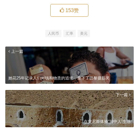
153
赞
人民币
汇率
美元
上一篇
她花25年记录人们对钱和物质的追求，拿下了巴黎摄影奖
下一篇
在突尼斯体验“洞中人”生活