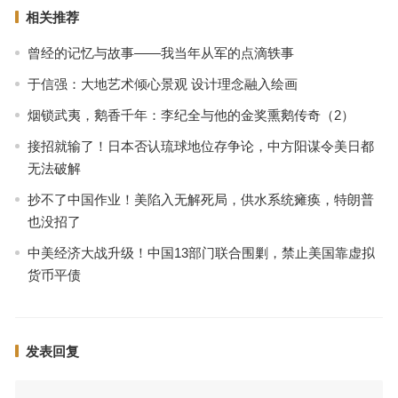
相关推荐
曾经的记忆与故事——我当年从军的点滴轶事
于信强：大地艺术倾心景观 设计理念融入绘画
烟锁武夷，鹅香千年：李纪全与他的金奖熏鹅传奇（2）
接招就输了！日本否认琉球地位存争论，中方阳谋令美日都
无法破解
抄不了中国作业！美陷入无解死局，供水系统瘫痪，特朗普
也没招了
中美经济大战升级！中国13部门联合围剿，禁止美国靠虚拟
货币平债
发表回复