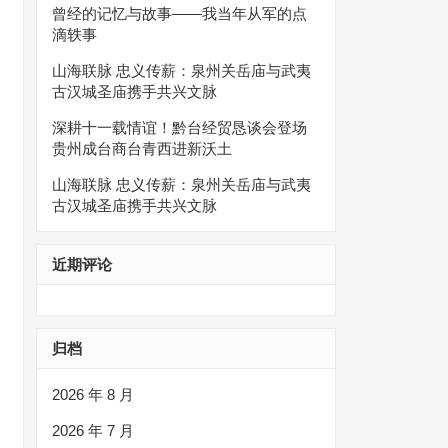
曾经的记忆与故事——我当年从军的点
滴轶事
山海联脉 忠义传薪：泉州关岳庙与武夷
古汉城圣庙携手共兴文脉
深耕十一载情谊！黔台经贸恳谈会登场
贵州成台商台青西进新沃土
山海联脉 忠义传薪：泉州关岳庙与武夷
古汉城圣庙携手共兴文脉
近期评论
归档
2026 年 8 月
2026 年 7 月