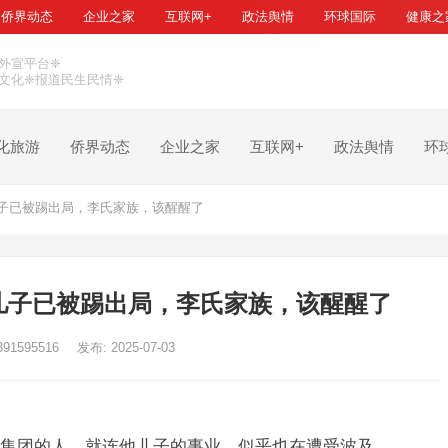
侨界动态
企业之家
互联网+
政法舆情
环球国际
健康之
外宣平台❈
文化❈报道民生民情❈
化旅游
侨界动态
企业之家
互联网+
政法舆情
环
子已被踢出局，李氏家族，该醒醒了
儿子已被踢出局，李氏家族，该醒醒了
391595516
发布: 2025-07-03
集团的人，就连他儿子的事业，似乎也在遭受波及。