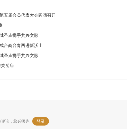
化第五届会员代表大会圆满召开
事
汉城圣庙携手共兴文脉
州成台商台青西进新沃土
汉城圣庙携手共兴文脉
淮关岳庙
表评论，您必须先
登录
。