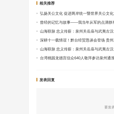
相关推荐
弘扬关公文化 促进两岸统一暨世界关公文
曾经的记忆与故事——我当年从军的点滴轶
山海联脉 忠义传薪：泉州关岳庙与武夷古
深耕十一载情谊！黔台经贸恳谈会登场 贵
山海联脉 忠义传薪：泉州关岳庙与武夷古
台湾桃园龙德宫信众640人敬拜参访泉州通
发表回复
要发