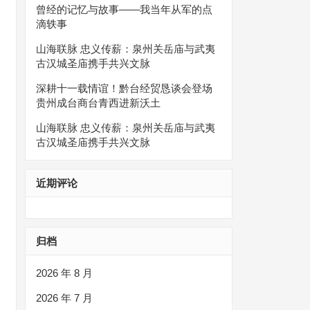
曾经的记忆与故事——我当年从军的点
滴轶事
山海联脉 忠义传薪：泉州关岳庙与武夷
古汉城圣庙携手共兴文脉
深耕十一载情谊！黔台经贸恳谈会登场
贵州成台商台青西进新沃土
山海联脉 忠义传薪：泉州关岳庙与武夷
古汉城圣庙携手共兴文脉
近期评论
归档
2026 年 8 月
2026 年 7 月