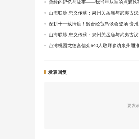
曾经的记忆与故事——我当年从军的点滴轶
山海联脉 忠义传薪：泉州关岳庙与武夷古
深耕十一载情谊！黔台经贸恳谈会登场 贵
山海联脉 忠义传薪：泉州关岳庙与武夷古
台湾桃园龙德宫信众640人敬拜参访泉州通
发表回复
要发