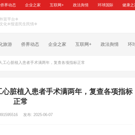
侨界动态
企业之家
互联网+
政法舆情
环球国际
健康之
外宣平台❈
文化❈报道民生民情❈
化旅游
侨界动态
企业之家
互联网+
政法舆情
环
人工心脏植入患者手术满两年，复查各项指标正常
工心脏植入患者手术满两年，复查各项指标
正常
391595516
发布: 2025-06-07