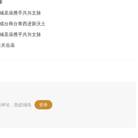
事
汉城圣庙携手共兴文脉
州成台商台青西进新沃土
汉城圣庙携手共兴文脉
淮关岳庙
表评论，您必须先
登录
。