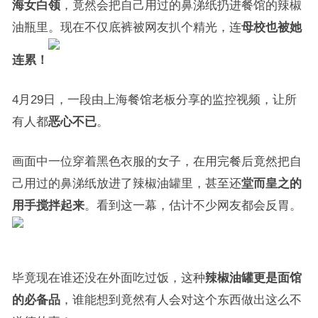
海女白领
，竟然会把自己用过的鼻涕纸扔进餐馆的辣椒
油瓶里。现在不仅底裤被网友扒个精光，连
母校也被她
连累！
4月29日，一段由上海餐馆老板分享的监控视频，让所
有人都
恶心不已
。
画面中一位穿着黑色衣服的女子，在用完餐后竟然把自
己用过的鼻涕纸放进了辣椒油罐里，甚至还
堂而皇之的
用手搅拌起来
。看到这一幕，估计不少网友都会反胃。
毕竟现在谁还没在外面吃过饭，这种
辣椒油罐更是面馆
的必备品
，谁能想到竟然有人会对这个东西做出这么不