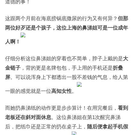
道德的事！
这跟两个月前在海底捞锅底撒尿的行为又有何异？
但那
两位好歹还是个孩子，这位上海的鼻涕姐可是一位成年
人啊！
仔细分析这位鼻涕姐的穿着也不简单，脖子上戴的是
大
金链子
，背的更是名牌包包，手上用的手机还是
折叠
屏
。可以说浑身上下都透出一股不差钱的气息，给人第
一眼的感觉就是一位
高知女性
。
而她扔鼻涕纸的动作更是步步算计！在用完餐后，
看到
老板还在斜对面休息
。这位鼻涕姐在第1次醒完鼻涕
后，把纸巾还是正常的扔在桌子上，
随后便拿起手机假