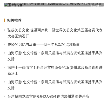
美债最大债主连夜撤退，特朗普希望中国接盘？百年美债背后的陷阱
下一篇
相关推荐
弘扬关公文化 促进两岸统一暨世界关公文化第五届会员代表
大会圆满召开
曾经的记忆与故事——我当年从军的点滴轶事
山海联脉 忠义传薪：泉州关岳庙与武夷古汉城圣庙携手共兴
文脉
深耕十一载情谊！黔台经贸恳谈会登场 贵州成台商台青西进
新沃土
山海联脉 忠义传薪：泉州关岳庙与武夷古汉城圣庙携手共兴
文脉
台湾桃园龙德宫信众640人敬拜参访泉州通淮关岳庙