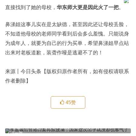
直接找到了她的母校，
华东师大更是因此火了一把
。
鼻涕姐这事儿实在是太缺德，甚至因此还让母校丢脸，
不知道他母校的老师同学看到后会多么羞愧。只能说身
为成年人，就要为自己的行为买单，希望鼻涕姐早点站
出来对老板道歉，装聋作哑是逃避不了的！
来源丨今日头条【版权归原作者所有，如有侵权请联系
作者删除】
45
赞
李嘉诚出售港口案再掀波澜，国家这次出手就没那么客气了
上一篇