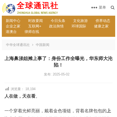
菜单
新闻中心
时政要闻
今日头条
文化旅游
侨界动态
企业之家
互联网+
政法舆情
环球国际
健康之家
港澳台
律师在线
中华全球通讯社
中国新闻
上海鼻涕姐摊上事了：身份工作全曝光，华东师大沦
陷！
发布: 2025-05-02
浏览量：
18,194
人在做，天在看
。
一个穿着光鲜亮丽，戴着金色项链，背着名牌包包的
上