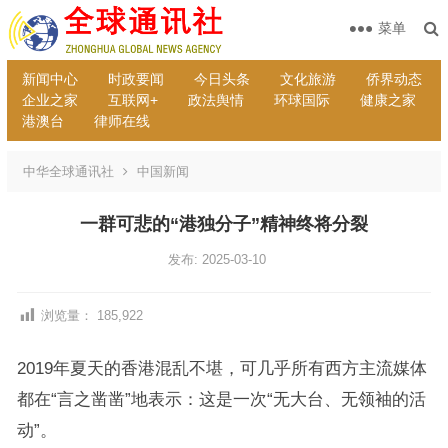
菜单
新闻中心
时政要闻
今日头条
文化旅游
侨界动态
企业之家
互联网+
政法舆情
环球国际
健康之家
港澳台
律师在线
中华全球通讯社
中国新闻
一群可悲的“港独分子”精神终将分裂
发布: 2025-03-10
浏览量：
185,922
2019年夏天的香港混乱不堪，可几乎所有西方主流媒体
都在“言之凿凿”地表示：这是一次“无大台、无领袖的活
动”。