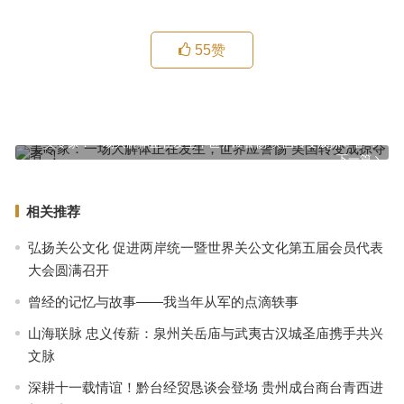
55
赞
外交部驻港公署发言人就菲律宾前总统杜特尔特访港答记者问
上一篇
美专家：一场大解体正在发生，世界应警惕“美国转变成掠夺者”！
下一篇
相关推荐
弘扬关公文化 促进两岸统一暨世界关公文化第五届会员代表
大会圆满召开
曾经的记忆与故事——我当年从军的点滴轶事
山海联脉 忠义传薪：泉州关岳庙与武夷古汉城圣庙携手共兴
文脉
深耕十一载情谊！黔台经贸恳谈会登场 贵州成台商台青西进