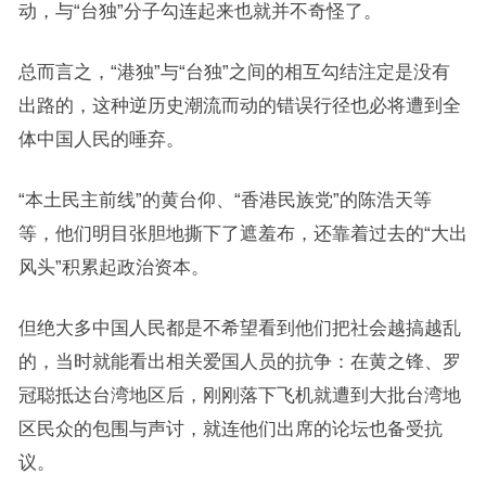
动，与“台独”分子勾连起来也就并不奇怪了。
总而言之，“港独”与“台独”之间的相互勾结注定是没有
出路的，这种逆历史潮流而动的错误行径也必将遭到全
体中国人民的唾弃。
“本土民主前线”的黄台仰、“香港民族党”的陈浩天等
等，他们明目张胆地撕下了遮羞布，还靠着过去的“大出
风头”积累起政治资本。
但绝大多中国人民都是不希望看到他们把社会越搞越乱
的，当时就能看出相关爱国人员的抗争：在黄之锋、罗
冠聪抵达台湾地区后，刚刚落下飞机就遭到大批台湾地
区民众的包围与声讨，就连他们出席的论坛也备受抗
议。