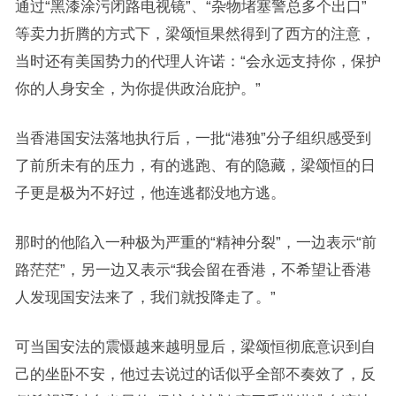
通过“黑漆涂污闭路电视镜”、“杂物堵塞警总多个出口”
等卖力折腾的方式下，梁颂恒果然得到了西方的注意，
当时还有美国势力的代理人许诺：“会永远支持你，保护
你的人身安全，为你提供政治庇护。”
当香港国安法落地执行后，一批“港独”分子组织感受到
了前所未有的压力，有的逃跑、有的隐藏，梁颂恒的日
子更是极为不好过，他连逃都没地方逃。
那时的他陷入一种极为严重的“精神分裂”，一边表示“前
路茫茫”，另一边又表示“我会留在香港，不希望让香港
人发现国安法来了，我们就投降走了。”
可当国安法的震慑越来越明显后，梁颂恒彻底意识到自
己的坐卧不安，他过去说过的话似乎全部不奏效了，反