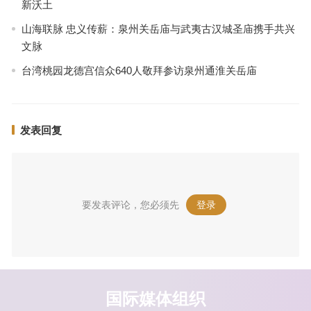
新沃土
山海联脉 忠义传薪：泉州关岳庙与武夷古汉城圣庙携手共兴
文脉
台湾桃园龙德宫信众640人敬拜参访泉州通淮关岳庙
发表回复
要发表评论，您必须先
登录
。
国际媒体组织