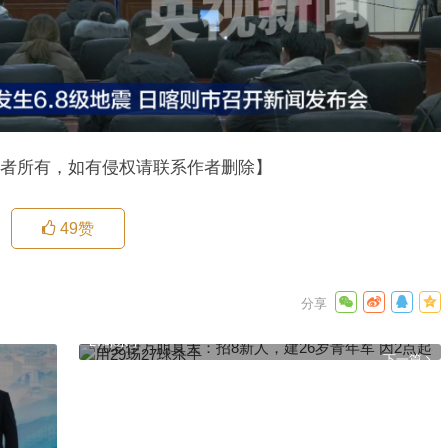
者所有，如有侵权请联系作者删除】
49
赞
70岁伊万胆真大：招8新人，建26岁青年军 因2点起用29场
27球杀手
下一篇