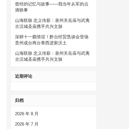
曾经的记忆与故事——我当年从军的点
滴轶事
山海联脉 忠义传薪：泉州关岳庙与武夷
古汉城圣庙携手共兴文脉
深耕十一载情谊！黔台经贸恳谈会登场
贵州成台商台青西进新沃土
山海联脉 忠义传薪：泉州关岳庙与武夷
古汉城圣庙携手共兴文脉
近期评论
归档
2026 年 8 月
2026 年 7 月