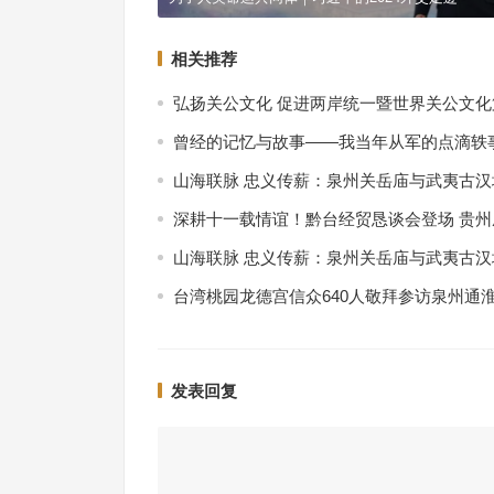
相关推荐
弘扬关公文化 促进两岸统一暨世界关公文
曾经的记忆与故事——我当年从军的点滴轶
山海联脉 忠义传薪：泉州关岳庙与武夷古
深耕十一载情谊！黔台经贸恳谈会登场 贵
山海联脉 忠义传薪：泉州关岳庙与武夷古
台湾桃园龙德宫信众640人敬拜参访泉州通
发表回复