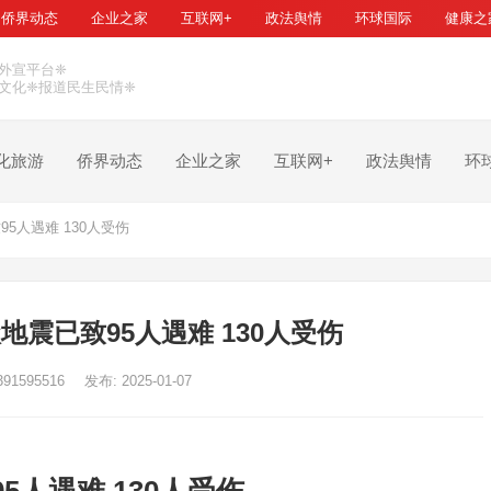
侨界动态
企业之家
互联网+
政法舆情
环球国际
健康之
外宣平台❈
文化❈报道民生民情❈
化旅游
侨界动态
企业之家
互联网+
政法舆情
环
5人遇难 130人受伤
地震已致95人遇难 130人受伤
391595516
发布: 2025-01-07