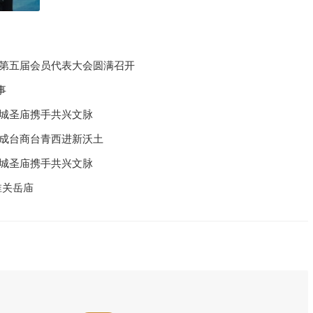
化第五届会员代表大会圆满召开
事
汉城圣庙携手共兴文脉
州成台商台青西进新沃土
汉城圣庙携手共兴文脉
淮关岳庙