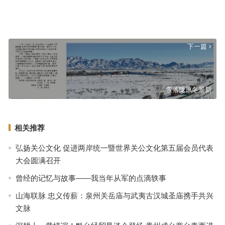
中国恢复对日免签，石破茂不要会错了意
上一篇
下一篇
雪落陇原冬景新
相关推荐
弘扬关公文化 促进两岸统一暨世界关公文化第五届会员代表
大会圆满召开
曾经的记忆与故事——我当年从军的点滴轶事
山海联脉 忠义传薪：泉州关岳庙与武夷古汉城圣庙携手共兴
文脉