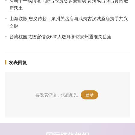
深耕十一载情谊！黔台经贸恳谈会登场 贵州成台商台青西进
新沃土
山海联脉 忠义传薪：泉州关岳庙与武夷古汉城圣庙携手共兴
文脉
台湾桃园龙德宫信众640人敬拜参访泉州通淮关岳庙
发表回复
要发表评论，您必须先
登录
。