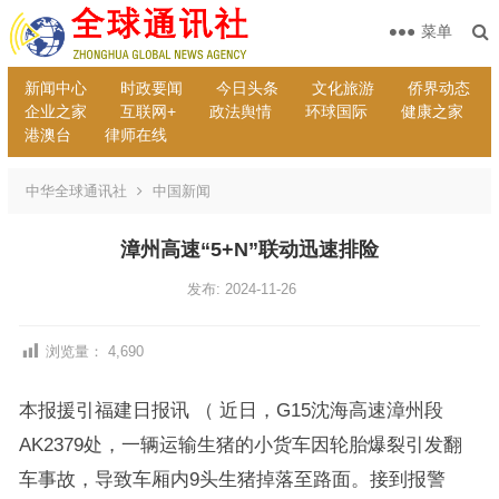
菜单
新闻中心
时政要闻
今日头条
文化旅游
侨界动态
企业之家
互联网+
政法舆情
环球国际
健康之家
港澳台
律师在线
中华全球通讯社
中国新闻
漳州高速“5+N”联动迅速排险
发布: 2024-11-26
浏览量：
4,690
本报援引福建日报讯 （ 近日，G15沈海高速漳州段
AK2379处，一辆运输生猪的小货车因轮胎爆裂引发翻
车事故，导致车厢内9头生猪掉落至路面。接到报警