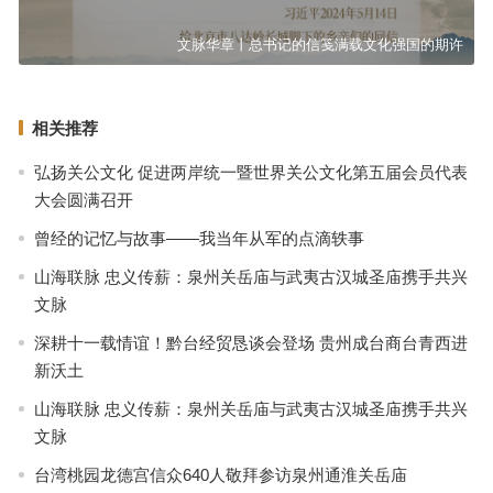
文脉华章丨总书记的信笺满载文化强国的期许
相关推荐
弘扬关公文化 促进两岸统一暨世界关公文化第五届会员代表
大会圆满召开
曾经的记忆与故事——我当年从军的点滴轶事
山海联脉 忠义传薪：泉州关岳庙与武夷古汉城圣庙携手共兴
文脉
深耕十一载情谊！黔台经贸恳谈会登场 贵州成台商台青西进
新沃土
山海联脉 忠义传薪：泉州关岳庙与武夷古汉城圣庙携手共兴
文脉
台湾桃园龙德宫信众640人敬拜参访泉州通淮关岳庙