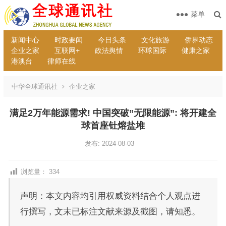
菜单
新闻中心
时政要闻
今日头条
文化旅游
侨界动态
企业之家
互联网+
政法舆情
环球国际
健康之家
港澳台
律师在线
中华全球通讯社
企业之家
满足2万年能源需求! 中国突破”无限能源”: 将开建全
球首座钍熔盐堆
发布: 2024-08-03
浏览量：
334
声明：本文内容均引用权威资料结合个人观点进
行撰写，文末已标注文献来源及截图，请知悉。