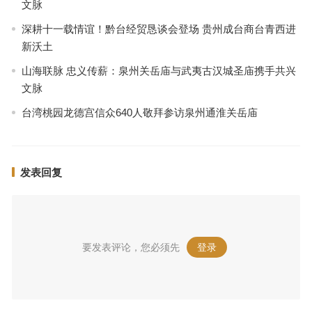
文脉
深耕十一载情谊！黔台经贸恳谈会登场 贵州成台商台青西进
新沃土
山海联脉 忠义传薪：泉州关岳庙与武夷古汉城圣庙携手共兴
文脉
台湾桃园龙德宫信众640人敬拜参访泉州通淮关岳庙
发表回复
要发表评论，您必须先
登录
。