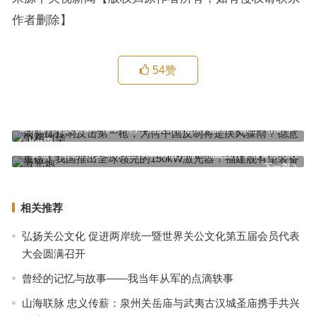
作者删除】
54
赞
商务部打响反击第一枪，为何中国反制将是疾风骤雨？德意争相访华
上一篇
重磅！我国推出全球领先的150kW激光器！福建舰有望装备激光炮
下一篇
相关推荐
弘扬关公文化 促进两岸统一暨世界关公文化第五届会员代表
大会圆满召开
曾经的记忆与故事——我当年从军的点滴轶事
山海联脉 忠义传薪：泉州关岳庙与武夷古汉城圣庙携手共兴