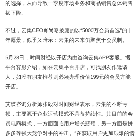
的选择，从而导致一季度市场业务和商品销售总体销售
额下降。
不过，云集CEO肖尚略披露的以“5000万会员首选”的十
年愿景，似乎又暗示：云集的未来仍聚焦于会员制。
5月28日，时间财经以开店为由咨询云集APP客服。据
平台客服介绍，如在云集平台开店，可找朋友作邀请
人，如没有朋友推荐则必须办理价值199元的会员方能
开店。
艾媒咨询分析师张毅对时间财经表示，云集的不断亏
损，主要源于企业运营模式不具备持续性。其目前的会
员电商模式，一方面面临用户增长瓶颈，另一方面是拼
多多等强大竞争对手的冲击。“在获取用户更加艰难的情