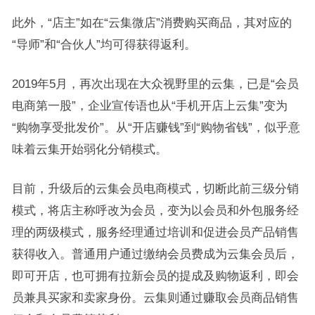
此外，“店主”如在“云集微店”消费购买商品，其对应的
“导师”和“合伙人”均可得获得返利。
2019年5月，再次出现在大众视野里的云集，已是“会员
电商第一股”，企业宣传语也从“手机开店上云集”变为
“购物享受批发价”。从“开店赚钱”到“购物省钱”，似乎意
味着云集开始弱化分销模式。
目前，升级后的云集会员电商模式，切断此前三级分销
模式，将店主称呼改为会员，变为以会员和外包服务经
理的两级模式，服务经理通过培训和促进会员产品销售
获得收入。普通用户通过缴纳会员费成为云集会员后，
即可开店，也可拥有拉新会员的提成及购物返利，即会
员兼具买家和卖家身份。云集则通过赚取会员商品销售