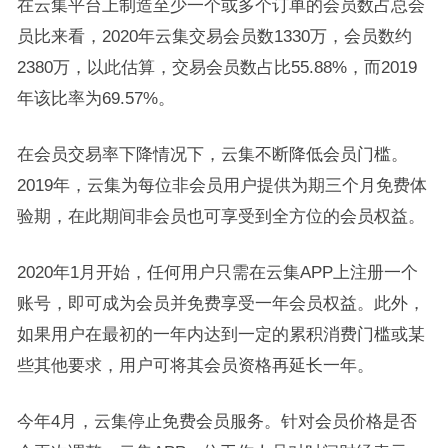
在云集平台上制造至少一个或多个订单的会员数占总会
员比来看，2020年云集交易会员数1330万，会员数约
2380万，以此估算，交易会员数占比55.88%，而2019
年该比率为69.57%。
在会员交易率下降情况下，云集不断降低会员门槛。
2019年，云集为每位非会员用户提供为期三个月免费体
验期，在此期间非会员也可享受到全方位的会员权益。
2020年1月开始，任何用户只需在云集APP上注册一个
账号，即可成为会员并免费享受一年会员权益。此外，
如果用户在最初的一年内达到一定的累积消费门槛或某
些其他要求，用户可将其会员资格再延长一年。
今年4月，云集停止免费会员服务。针对会员价格是否