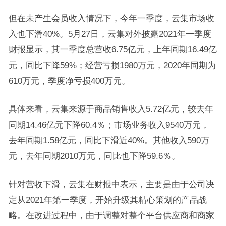
但在未产生会员收入情况下，今年一季度，云集市场收
入也下滑40%。5月27日，云集对外披露2021年一季度
财报显示，其一季度总营收6.75亿元，上年同期16.49亿
元，同比下降59%；经营亏损1980万元，2020年同期为
610万元，季度净亏损400万元。
具体来看，云集来源于商品销售收入5.72亿元，较去年
同期14.46亿元下降60.4％；市场业务收入9540万元，
去年同期1.58亿元，同比下滑近40%。其他收入590万
元，去年同期2010万元，同比也下降59.6％。
针对营收下滑，云集在财报中表示，主要是由于公司决
定从2021年第一季度，开始升级其精心策划的产品战
略。在改进过程中，由于调整对整个平台供应商和商家