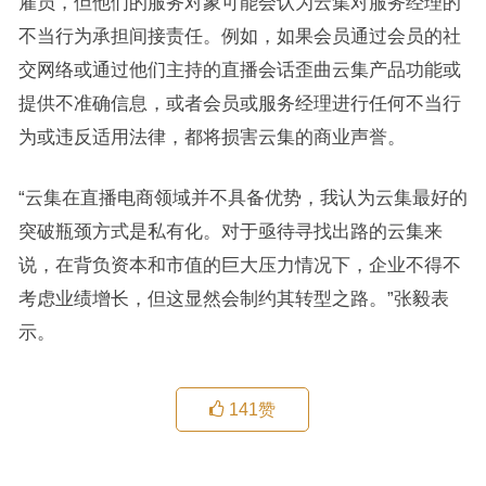
雇员，但他们的服务对象可能会认为云集对服务经理的
不当行为承担间接责任。例如，如果会员通过会员的社
交网络或通过他们主持的直播会话歪曲云集产品功能或
提供不准确信息，或者会员或服务经理进行任何不当行
为或违反适用法律，都将损害云集的商业声誉。
“云集在直播电商领域并不具备优势，我认为云集最好的
突破瓶颈方式是私有化。对于亟待寻找出路的云集来
说，在背负资本和市值的巨大压力情况下，企业不得不
考虑业绩增长，但这显然会制约其转型之路。”张毅表
示。
141
赞
从线上走向线下互联网公司实体门店如何“轻运营”？