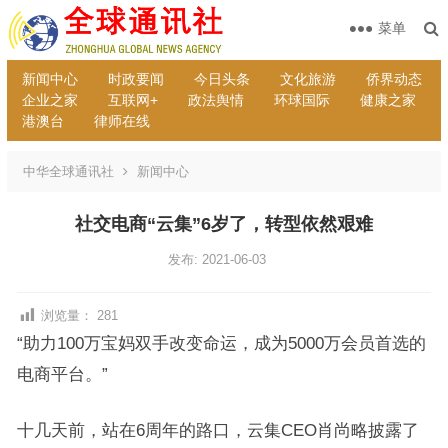
菜单
新闻中心
时政要闻
今日头条
文化旅游
侨界动态
企业之家
互联网+
政法舆情
环球国际
健康之家
港澳台
律师在线
中华全球通讯社
新闻中心
社交电商“云集”6岁了，转型依然艰难
发布: 2021-06-03
浏览量：
281
“助力100万宝妈双手改变命运，成为5000万会员首选的
电商平台。”
十几天前，站在6周年的路口，云集CEO肖尚略披露了