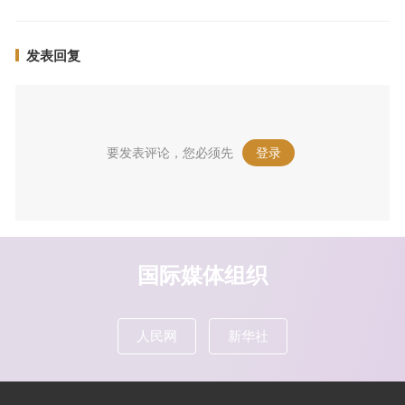
发表回复
要发表评论，您必须先
登录
。
国际媒体组织
人民网
新华社