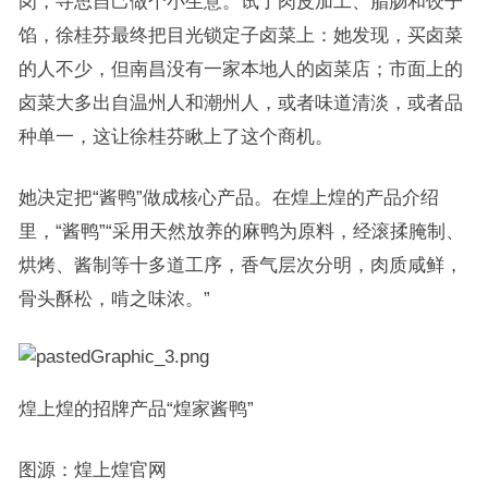
岗，寻思自己做个小生意。试了肉皮加工、腊肠和饺子
馅，徐桂芬最终把目光锁定子卤菜上：她发现，买卤菜
的人不少，但南昌没有一家本地人的卤菜店；市面上的
卤菜大多出自温州人和潮州人，或者味道清淡，或者品
种单一，这让徐桂芬瞅上了这个商机。
她决定把“酱鸭”做成核心产品。在煌上煌的产品介绍
里，“酱鸭”“采用天然放养的麻鸭为原料，经滚揉腌制、
烘烤、酱制等十多道工序，香气层次分明，肉质咸鲜，
骨头酥松，啃之味浓。”
煌上煌的招牌产品“煌家酱鸭”
图源：煌上煌官网