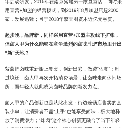
年启动研发，2016年在南京落地第一家直营店，同时采
用直营+加盟的经营模式，到2019年8月加盟店超2000
家，发展迅猛；且于2018年获天图资本近亿元融资。
起步晚，品牌新，同样采用直营
+
加盟主攻线下扩张，
但卤人甲为什么能够在竞争激烈的卤味
“
旧
”
市场里开出
“
新
”
天地？
紫燕把卤味重新搬上餐桌，创新出彩，做透“佐餐”；时
过境迁，卤人甲再次开拓消费场景，让卤味走向休闲场
所，而年轻人就此成为卤味品牌的新发力点。
卤人甲的产品创新也是从此出发：街边连锁店售卖的盒
装小串，让消费者不需“上手”也能享受卤味，极大地释
放了消费潜力；“炸卤”这个核心创新更融合了当下年轻