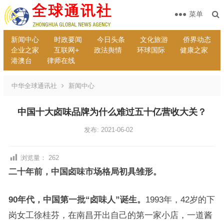
菜单
新闻中心
时政要闻
今日头条
文化旅游
侨界动态
企业之家
互联网+
政法舆情
环球国际
健康之家
港澳台
律师在线
中华全球通讯社
新闻中心
中国十大卤味品牌为什么难过五十亿营收大关？
发布: 2021-06-02
浏览量：
262
二十年前，中国卤味市场格局初具雏形。
90
年代，中国第一批
“
卤味人
”
诞生。
1993年，42岁的下
岗女工徐桂芬，在南昌开出自己的第一家小店，一道酱