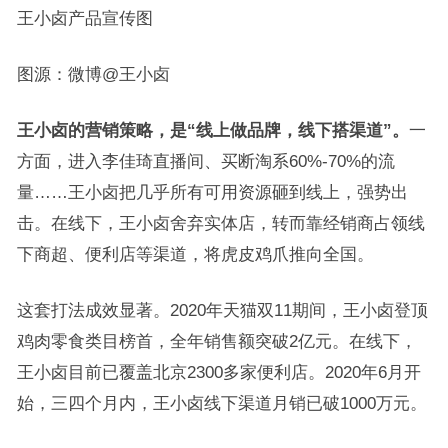
王小卤产品宣传图
图源：微博@王小卤
王小卤的营销策略，是
“
线上做品牌，线下搭渠道
”
。
一
方面，进入李佳琦直播间、买断淘系60%-70%的流
量……王小卤把几乎所有可用资源砸到线上，强势出
击。在线下，王小卤舍弃实体店，转而靠经销商占领线
下商超、便利店等渠道，将虎皮鸡爪推向全国。
这套打法成效显著。2020年天猫双11期间，王小卤登顶
鸡肉零食类目榜首，全年销售额突破2亿元。在线下，
王小卤目前已覆盖北京2300多家便利店。2020年6月开
始，三四个月内，王小卤线下渠道月销已破1000万元。