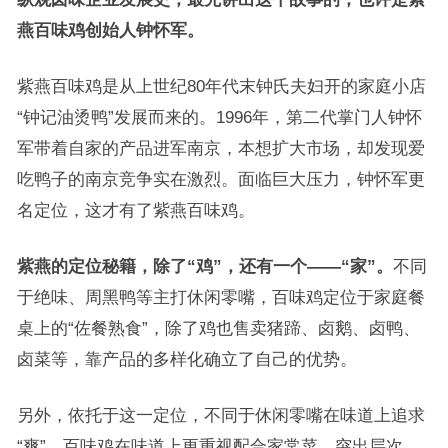
燕百味鸡创始人钟怀军。
紫燕百味鸡是从上世纪80年代末钟氏夫妇开的家庭小店
“钟记油烫鸭”发展而来的。1996年，第二代掌门人钟怀
军带着自家的产品进军南京，本想扩大市场，却发现爱
吃鸭子的南京竞争实在激烈。面临巨大压力，钟怀军更
名定位，这才有了紫燕百味鸡。
紫燕的定位秘籍，除了
“
鸡
”
，还有一个
——“
家
”
。
不同
于绝味、周黑鸭等主打休闲零嘴，百味鸡定位于家庭餐
桌上的“佐餐熟食”，除了鸡也售卖猪蹄、卤鹅、卤鸭、
卤菜等，靠产品的多样化确立了自己的优势。
另外，依托于这一定位，不同于休闲零嘴在味道上追求
“爽”，百味鸡在味道上更重视配合家常菜，突出层次，