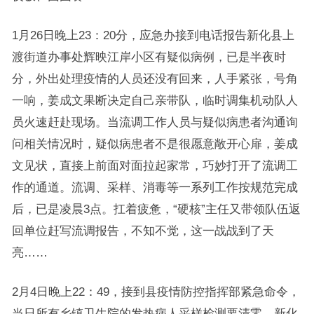
1月26日晚上23：20分，应急办接到电话报告新化县上
渡街道办事处辉映江岸小区有疑似病例，已是半夜时
分，外出处理疫情的人员还没有回来，人手紧张，号角
一响，姜成文果断决定自己亲带队，临时调集机动队人
员火速赶赴现场。当流调工作人员与疑似病患者沟通询
问相关情况时，疑似病患者不是很愿意敞开心扉，姜成
文见状，直接上前面对面拉起家常，巧妙打开了流调工
作的通道。流调、采样、消毒等一系列工作按规范完成
后，已是凌晨3点。扛着疲惫，“硬核”主任又带领队伍返
回单位赶写流调报告，不知不觉，这一战战到了天
亮……
2月4日晚上22：49，接到县疫情防控指挥部紧急命令，
当日所有乡镇卫生院的发热病人采样检测要清零。新化