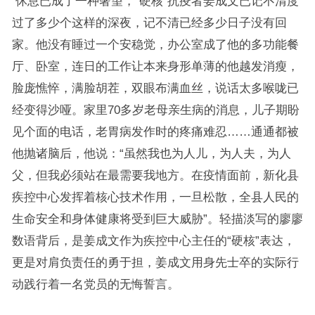
休息已成了一种奢望，“硬核”抗疫者姜成文已记不清度
过了多少个这样的深夜，记不清已经多少日子没有回
家。他没有睡过一个安稳觉，办公室成了他的多功能餐
厅、卧室，连日的工作让本来身形单薄的他越发消瘦，
脸庞憔悴，满脸胡茬，双眼布满血丝，说话太多喉咙已
经变得沙哑。家里70多岁老母亲生病的消息，儿子期盼
见个面的电话，老胃病发作时的疼痛难忍……通通都被
他抛诸脑后，他说：“虽然我也为人儿，为人夫，为人
父，但我必须站在最需要我地方。在疫情面前，新化县
疾控中心发挥着核心技术作用，一旦松散，全县人民的
生命安全和身体健康将受到巨大威胁”。轻描淡写的廖廖
数语背后，是姜成文作为疾控中心主任的“硬核”表达，
更是对肩负责任的勇于担，姜成文用身先士卒的实际行
动践行着一名党员的无悔誓言。