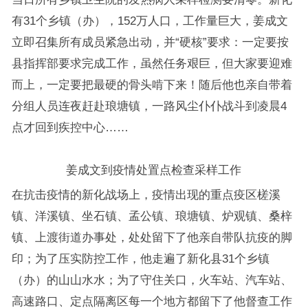
有31个乡镇（办），152万人口，工作量巨大，姜成文
立即召集所有成员紧急出动，并“硬核”要求：一定要按
县指挥部要求完成工作，虽然任务艰巨，但大家要迎难
而上，一定要把最硬的骨头啃下来！随后他也亲自带着
分组人员连夜赶赴琅塘镇，一路风尘仆仆战斗到凌晨4
点才回到疾控中心……
姜成文到疫情处置点检查采样工作
在抗击疫情的新化战场上，疫情出现的重点疫区槎溪
镇、洋溪镇、坐石镇、孟公镇、琅塘镇、炉观镇、桑梓
镇、上渡街道办事处，处处留下了他亲自带队抗疫的脚
印；为了压实防控工作，他走遍了新化县31个乡镇
（办）的山山水水；为了守住关口，火车站、汽车站、
高速路口、定点隔离区每一个地方都留下了他督查工作