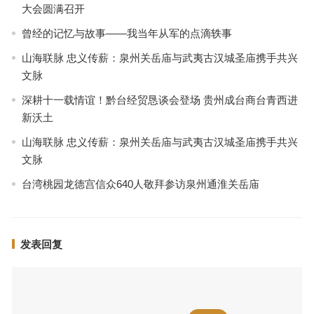
大会圆满召开
曾经的记忆与故事——我当年从军的点滴轶事
山海联脉 忠义传薪：泉州关岳庙与武夷古汉城圣庙携手共兴
文脉
深耕十一载情谊！黔台经贸恳谈会登场 贵州成台商台青西进
新沃土
山海联脉 忠义传薪：泉州关岳庙与武夷古汉城圣庙携手共兴
文脉
台湾桃园龙德宫信众640人敬拜参访泉州通淮关岳庙
发表回复