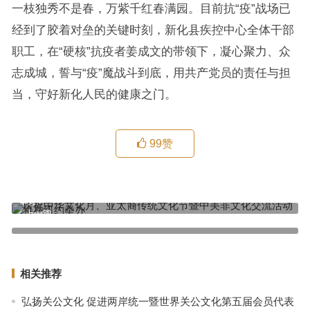
一枝独秀不是春，万紫千红春满园。目前抗“疫”战场已
经到了胶着对垒的关键时刻，新化县疾控中心全体干部
职工，在“硬核”抗疫者姜成文的带领下，凝心聚力、众
志成城，誓与“疫”魔战斗到底，用共产党员的责任与担
当，守好新化人民的健康之门。
99
赞
庆祝中华文化月、亚太裔传统文化节暨中美非文化交流活动将在纽约
举办
上一篇
新化县白溪镇：党旗在战疫一线高高飘扬
下一篇
相关推荐
弘扬关公文化 促进两岸统一暨世界关公文化第五届会员代表