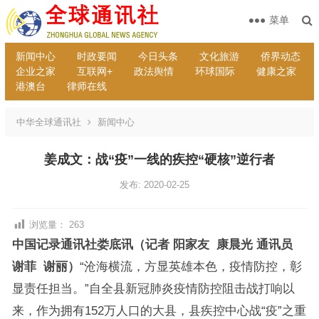
菜单
新闻中心
时政要闻
今日头条
文化旅游
侨界动态
企业之家
互联网+
政法舆情
环球国际
健康之家
港澳台
律师在线
中华全球通讯社
新闻中心
姜成文：战“疫”一线的疾控“硬核”逆行者
发布: 2020-02-25
浏览量：
263
中国记录通讯社娄底讯（记者 阳家友 康晨光 通讯员
谢菲 谢丽）
“沧海横流，方显英雄本色，疫情防控，彰
显责任担当。”自全县新冠肺炎疫情防控阻击战打响以
来，作为拥有152万人口的大县，县疾控中心战“疫”之重