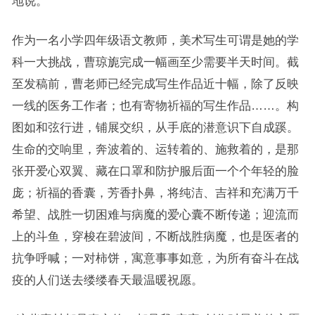
地说。
作为一名小学四年级语文教师，美术写生可谓是她的学
科一大挑战，曹琼旎完成一幅画至少需要半天时间。截
至发稿前，曹老师已经完成写生作品近十幅，除了反映
一线的医务工作者；也有寄物祈福的写生作品……。构
图如和弦行进，铺展交织，从手底的潜意识下自成蹊。
生命的交响里，奔波着的、运转着的、施救着的，是那
张开爱心双翼、藏在口罩和防护服后面一个个年轻的脸
庞；祈福的香囊，芳香扑鼻，将纯洁、吉祥和充满万千
希望、战胜一切困难与病魔的爱心囊不断传递；迎流而
上的斗鱼，穿梭在碧波间，不断战胜病魔，也是医者的
抗争呼喊；一对柿饼，寓意事事如意，为所有奋斗在战
疫的人们送去缕缕春天最温暖祝愿。