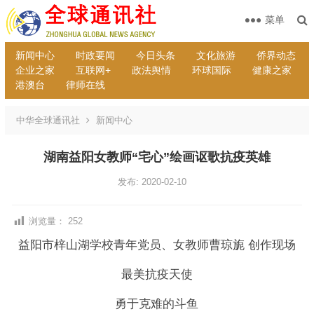
菜单
新闻中心
时政要闻
今日头条
文化旅游
侨界动态
企业之家
互联网+
政法舆情
环球国际
健康之家
港澳台
律师在线
中华全球通讯社
新闻中心
湖南益阳女教师“宅心”绘画讴歌抗疫英雄
发布: 2020-02-10
浏览量：
252
益阳市梓山湖学校青年党员、女教师曹琼旎 创作现场
最美抗疫天使
勇于克难的斗鱼