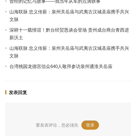
曾经的记忆与故事——我当年从军的点滴轶事
山海联脉 忠义传薪：泉州关岳庙与武夷古汉城圣庙携手共兴
文脉
深耕十一载情谊！黔台经贸恳谈会登场 贵州成台商台青西进
新沃土
山海联脉 忠义传薪：泉州关岳庙与武夷古汉城圣庙携手共兴
文脉
台湾桃园龙德宫信众640人敬拜参访泉州通淮关岳庙
发表回复
要发表评论，您必须先
登录
。