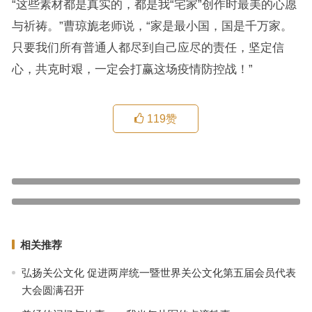
“这些素材都是真实的，都是我“宅家”创作时最美的心愿
与祈祷。”曹琼旎老师说，“家是最小国，国是千万家。
只要我们所有普通人都尽到自己应尽的责任，坚定信
心，共克时艰，一定会打赢这场疫情防控战！”
119
赞
常德西湖捐赠30吨蔬菜对口驰援武昌
上一篇
一位基层党总支书记的抗疫决心：“宁愿得罪一千，不可放过一个”
下一篇
相关推荐
弘扬关公文化 促进两岸统一暨世界关公文化第五届会员代表
大会圆满召开