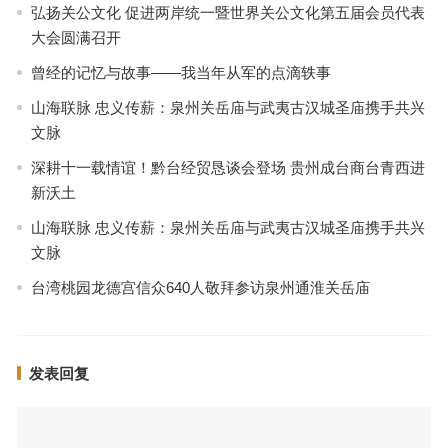
弘扬关公文化 促进两岸统一暨世界关公文化第五届会员代表
大会圆满召开
曾经的记忆与故事——我当年从军的点滴轶事
山海联脉 忠义传薪：泉州关岳庙与武夷古汉城圣庙携手共兴
文脉
深耕十一载情谊！黔台经贸恳谈会登场 贵州成台商台青西进
新沃土
山海联脉 忠义传薪：泉州关岳庙与武夷古汉城圣庙携手共兴
文脉
台湾桃园龙德宫信众640人敬拜参访泉州通淮关岳庙
发表回复