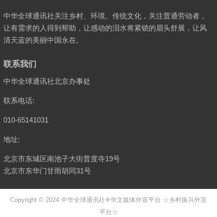
中华全球通讯社关注乡村、环境、传统文化，关注普通劳动者，
让有需求的人得到帮助，让感动的泪水将紧锁的眉头舒展，让风
清天蓝的美丽中国永在。
联系我们
中华全球通讯社北京办事处
联系电话:
010-65141031
地址:
北京市东城区南池子大街普度寺19号
北京市东华门甘雨胡同31号
Copyright © 2024
中华全球通讯社
❈华文媒体外宣平台 ☆乡村振兴外宣
平台☆