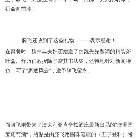
拼命向前冲！
滕飞还收到了这些礼物，一一表示感谢！
在聚餐时，魏中典夫妇还赠送了由魏先先题词的精装茶
叶盒。舒乃仁教授除了赠其书法集，还特地针对新闻特
色，写了”思逐风云”，送予滕飞留念。
而滕飞则带来了澳大利亚肯辛顿酒庄最新出品的”澳洲国
宝葡萄酒“，瓶贴是由滕飞用圆珠笔画的（五子登科）考