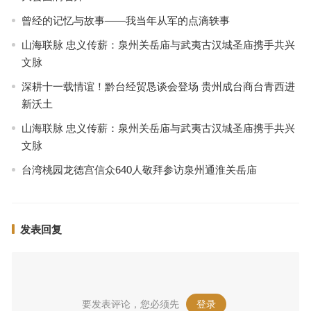
曾经的记忆与故事——我当年从军的点滴轶事
山海联脉 忠义传薪：泉州关岳庙与武夷古汉城圣庙携手共兴
文脉
深耕十一载情谊！黔台经贸恳谈会登场 贵州成台商台青西进
新沃土
山海联脉 忠义传薪：泉州关岳庙与武夷古汉城圣庙携手共兴
文脉
台湾桃园龙德宫信众640人敬拜参访泉州通淮关岳庙
发表回复
要发表评论，您必须先
登录
。