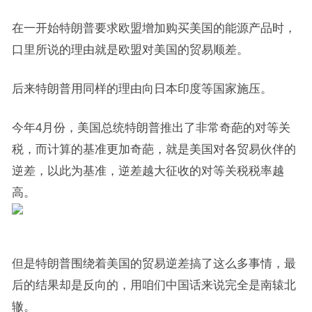
在一开始特朗普要求欧盟增加购买美国的能源产品时，
口里所说的理由就是欧盟对美国的贸易顺差。
后来特朗普用同样的理由向日本印度等国家施压。
今年4月份，美国总统特朗普推出了非常奇葩的对等关
税，而计算的基准更加奇葩，就是美国对各贸易伙伴的
逆差，以此为基准，逆差越大征收的对等关税税率越
高。
但是特朗普围绕着美国的贸易逆差搞了这么多事情，最
后的结果却是反向的，用咱们中国话来说完全是南辕北
辙。