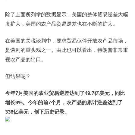
除了上面所列举的数据显示，美国的整体贸易逆差大幅
度扩大，美国的农产品贸易逆差也在不断的扩大。
在美国的关税谈判中，要求贸易伙伴开放农产品市场，
是谈判的重头戏之一。由此也可以看出，特朗普非常重
视农产品的出口。
但结果呢？
今年7月美国的农业贸易逆差达到了49.7亿美元，同比
增长9%。今年的前7个月，农产品的累计逆差达到了
336亿美元，创下历史记录。