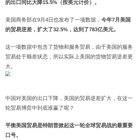
的出口同比大降15.5%（按美元计价）。
美国商务部在9月4日也发布了一项数据，
今年7月美国
的贸易逆差，扩大了32.5%，达到了783亿美元。
这一项数据中包含了货物和服务贸易，由于美国的服务
贸易处于顺差状态，所以实际上美国的货物贸易逆差更
大。
中国对美国的出口下降，美国的贸易逆差扩大，在这一
轮贸易博弈中到底谁赢了呢？
平衡美国贸易是特朗普掀起这一轮全球贸易战的最重要
口号。