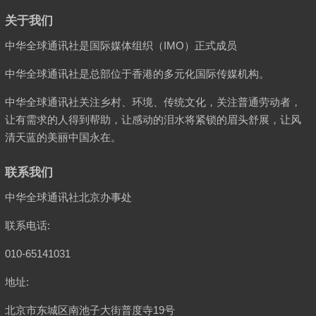
关于我们
中华全球通讯社是国际媒体组织（IMO）正式成员
中华全球通讯社是总部位于香港的多元化国际传媒机构。
中华全球通讯社关注乡村、环境、传统文化，关注普通劳动者，
让有需求的人得到帮助，让感动的泪水将紧锁的眉头舒展，让风
清天蓝的美丽中国永在。
联系我们
中华全球通讯社北京办事处
联系电话:
010-65141031
地址:
北京市东城区南池子大街普度寺19号