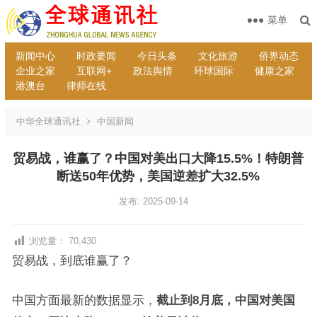
菜单
新闻中心
时政要闻
今日头条
文化旅游
侨界动态
企业之家
互联网+
政法舆情
环球国际
健康之家
港澳台
律师在线
中华全球通讯社
中国新闻
贸易战，谁赢了？中国对美出口大降15.5%！特朗普
断送50年优势，美国逆差扩大32.5%
发布: 2025-09-14
浏览量：
70,430
贸易战，到底谁赢了？
中国方面最新的数据显示，
截止到8月底，中国对美国