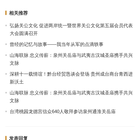
相关推荐
弘扬关公文化 促进两岸统一暨世界关公文化第五届会员代表
大会圆满召开
曾经的记忆与故事——我当年从军的点滴轶事
山海联脉 忠义传薪：泉州关岳庙与武夷古汉城圣庙携手共兴
文脉
深耕十一载情谊！黔台经贸恳谈会登场 贵州成台商台青西进
新沃土
山海联脉 忠义传薪：泉州关岳庙与武夷古汉城圣庙携手共兴
文脉
台湾桃园龙德宫信众640人敬拜参访泉州通淮关岳庙
发表回复