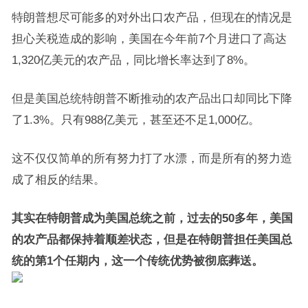
特朗普想尽可能多的对外出口农产品，但现在的情况是
担心关税造成的影响，美国在今年前7个月进口了高达
1,320亿美元的农产品，同比增长率达到了8%。
但是美国总统特朗普不断推动的农产品出口却同比下降
了1.3%。只有988亿美元，甚至还不足1,000亿。
这不仅仅简单的所有努力打了水漂，而是所有的努力造
成了相反的结果。
其实在特朗普成为美国总统之前，过去的50多年，美国
的农产品都保持着顺差状态，但是在特朗普担任美国总
统的第1个任期内，这一个传统优势被彻底葬送。