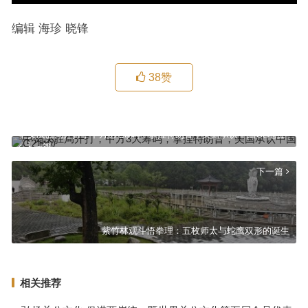
编辑 海珍 晓锋
38
赞
中美决胜局开打，中方3大筹码，拿捏特朗普，美国承认中国G2地位
上一篇
下一篇
紫竹林观斗悟拳理：五枚师太与蛇鹰双形的诞生
相关推荐