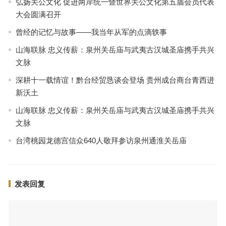
弘扬关公文化 促进两岸统一暨世界关公文化第五届会员代表
大会圆满召开
曾经的记忆与故事——我当年从军的点滴轶事
山海联脉 忠义传薪：泉州关岳庙与武夷古汉城圣庙携手共兴
文脉
深耕十一载情谊！黔台经贸恳谈会登场 贵州成台商台青西进
新沃土
山海联脉 忠义传薪：泉州关岳庙与武夷古汉城圣庙携手共兴
文脉
台湾桃园龙德宫信众640人敬拜参访泉州通淮关岳庙
发表回复