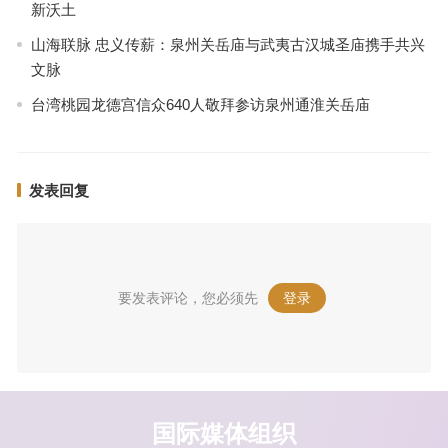
新沃土
山海联脉 忠义传薪：泉州关岳庙与武夷古汉城圣庙携手共兴
文脉
台湾桃园龙德宫信众640人敬拜参访泉州通淮关岳庙
发表回复
要发表评论，您必须先
登录
。
国际媒体组织