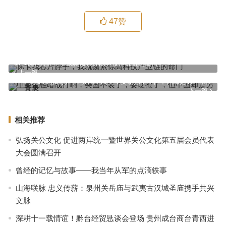
47
赞
你卡我芯片脖子，我就攥紧你高科技产业链的命门
上一篇
中美金融暗战打响，美国不装了，要硬抢了，但中国却是另一景象
下一篇
相关推荐
弘扬关公文化 促进两岸统一暨世界关公文化第五届会员代表
大会圆满召开
曾经的记忆与故事——我当年从军的点滴轶事
山海联脉 忠义传薪：泉州关岳庙与武夷古汉城圣庙携手共兴
文脉
深耕十一载情谊！黔台经贸恳谈会登场 贵州成台商台青西进