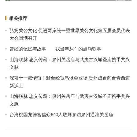
下一篇
相关推荐
弘扬关公文化 促进两岸统一暨世界关公文化第五届会员代表
大会圆满召开
曾经的记忆与故事——我当年从军的点滴轶事
山海联脉 忠义传薪：泉州关岳庙与武夷古汉城圣庙携手共兴
文脉
深耕十一载情谊！黔台经贸恳谈会登场 贵州成台商台青西进
新沃土
山海联脉 忠义传薪：泉州关岳庙与武夷古汉城圣庙携手共兴
文脉
台湾桃园龙德宫信众640人敬拜参访泉州通淮关岳庙