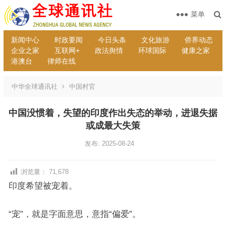
菜单
新闻中心
时政要闻
今日头条
文化旅游
侨界动态
企业之家
互联网+
政法舆情
环球国际
健康之家
港澳台
律师在线
中华全球通讯社
中国村官
中国没惯着，失望的印度作出失态的举动，进退失据
或成最大失策
发布: 2025-08-24
浏览量：
71,678
印度希望被宠着。
“宠”，就是字面意思，意指“偏爱”。