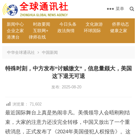
菜单
新闻中心
时政要闻
今日头条
文化旅游
侨界动态
企业之家
互联网+
政法舆情
环球国际
健康之家
港澳台
律师在线
中华全球通讯社
中国新闻
特殊时刻，中方发布“讨贼缴文”，信息量颇大，美国
这下退无可退
发布: 2025-08-20
浏览量：
71,602
最近国际舞台上真是热闹非凡。美俄领导人会晤刚刚结
束，大家的注意力还没完全转移，中国又放出了一个重
磅消息，正式发布了《2024年美国侵犯人权报告》。这