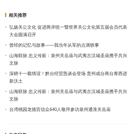
相关推荐
弘扬关公文化 促进两岸统一暨世界关公文化第五届会员代表
大会圆满召开
曾经的记忆与故事——我当年从军的点滴轶事
山海联脉 忠义传薪：泉州关岳庙与武夷古汉城圣庙携手共兴
文脉
深耕十一载情谊！黔台经贸恳谈会登场 贵州成台商台青西进
新沃土
山海联脉 忠义传薪：泉州关岳庙与武夷古汉城圣庙携手共兴
文脉
台湾桃园龙德宫信众640人敬拜参访泉州通淮关岳庙