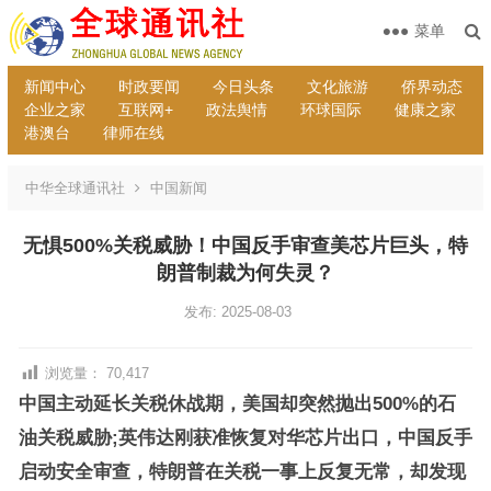
菜单
新闻中心
时政要闻
今日头条
文化旅游
侨界动态
企业之家
互联网+
政法舆情
环球国际
健康之家
港澳台
律师在线
中华全球通讯社
中国新闻
无惧500%关税威胁！中国反手审查美芯片巨头，特
朗普制裁为何失灵？
发布: 2025-08-03
浏览量：
70,417
中国主动延长关税休战期，美国却突然抛出500%的石
油关税威胁;英伟达刚获准恢复对华芯片出口，中国反手
启动安全审查，特朗普在关税一事上反复无常，却发现