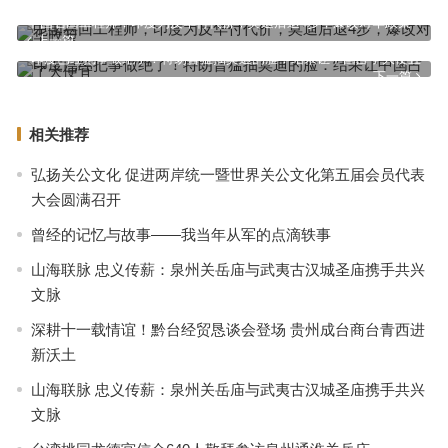
中国召回工程师，印度为反华付代价，莫迪后退4步，爆改对华政策
上一篇
印度已经把事做绝了！特朗普猛抽莫迪的脸：结果让中国占了大便宜
下一篇
相关推荐
弘扬关公文化 促进两岸统一暨世界关公文化第五届会员代表
大会圆满召开
曾经的记忆与故事——我当年从军的点滴轶事
山海联脉 忠义传薪：泉州关岳庙与武夷古汉城圣庙携手共兴
文脉
深耕十一载情谊！黔台经贸恳谈会登场 贵州成台商台青西进
新沃土
山海联脉 忠义传薪：泉州关岳庙与武夷古汉城圣庙携手共兴
文脉