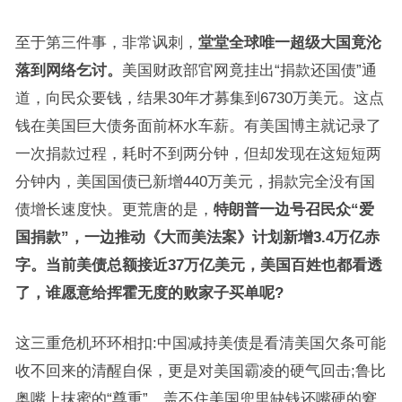
至于第三件事，非常讽刺，
堂堂全球唯一超级大国竟沦
落到网络乞讨。
美国财政部官网竟挂出“捐款还国债”通
道，向民众要钱，结果30年才募集到6730万美元。这点
钱在美国巨大债务面前杯水车薪。有美国博主就记录了
一次捐款过程，耗时不到两分钟，但却发现在这短短两
分钟内，美国国债已新增440万美元，捐款完全没有国
债增长速度快。更荒唐的是，
特朗普一边号召民众“爱
国捐款”，一边推动《大而美法案》计划新增3.4万亿赤
字。当前美债总额接近37万亿美元，美国百姓也都看透
了，谁愿意给挥霍无度的败家子买单呢?
这三重危机环环相扣:中国减持美债是看清美国欠条可能
收不回来的清醒自保，更是对美国霸凌的硬气回击;鲁比
奥嘴上抹蜜的“尊重”，盖不住美国兜里缺钱还嘴硬的窘