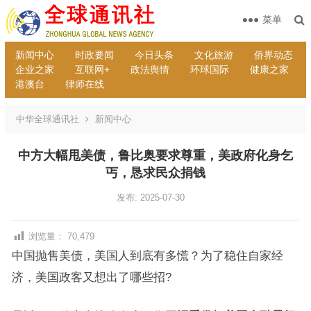
菜单
新闻中心
时政要闻
今日头条
文化旅游
侨界动态
企业之家
互联网+
政法舆情
环球国际
健康之家
港澳台
律师在线
中华全球通讯社
新闻中心
中方大幅甩美债，鲁比奥要求尊重，美政府化身乞
丐，恳求民众捐钱
发布: 2025-07-30
浏览量：
70,479
中国抛售美债，美国人到底有多慌？为了稳住自家经
济，美国政客又想出了哪些招?