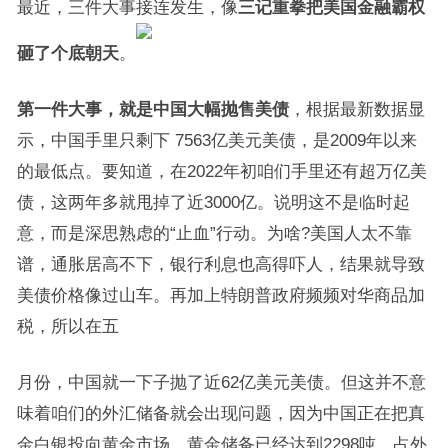
最近，三件大事接连发生，像
三记重拳把美国金融霸权
砸了个底朝天
。
第一件大事，就是中国大幅抛售美债
，根据最新数据显
示，中国手里只剩下 7563亿美元美债，是2009年以来
的最低点。要知道，在2022年初咱们手里还有超万亿美
债，这两年多就甩掉了近3000亿。说明这不是临时起
意，而是深思熟虑的“止血”行动。为啥?美国人太不靠
谱，通胀居高不下，银行利息也高得吓人，结果就导致
美债价格像过山车。再加上特朗普政府频频对华商品加
税，所以在五
月份，中国就一下子抛了近62亿美元美债。但这并不意
味着咱们的外汇储备就会出现问题，因为中国正在把真
金白银投向黄金市场，黄金储备已经达到2298吨，占外