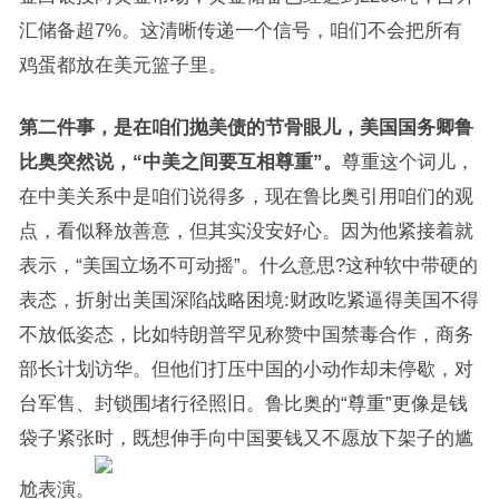
汇储备超7%。这清晰传递一个信号，咱们不会把所有
鸡蛋都放在美元篮子里。
第二件事，是在咱们抛美债的节骨眼儿，美国国务卿鲁
比奥突然说，“中美之间要互相尊重”。
尊重这个词儿，
在中美关系中是咱们说得多，现在鲁比奥引用咱们的观
点，看似释放善意，但其实没安好心。因为他紧接着就
表示，“美国立场不可动摇”。什么意思?这种软中带硬的
表态，折射出美国深陷战略困境:财政吃紧逼得美国不得
不放低姿态，比如特朗普罕见称赞中国禁毒合作，商务
部长计划访华。但他们打压中国的小动作却未停歇，对
台军售、封锁围堵行径照旧。鲁比奥的“尊重”更像是钱
袋子紧张时，既想伸手向中国要钱又不愿放下架子的尴
尬表演。