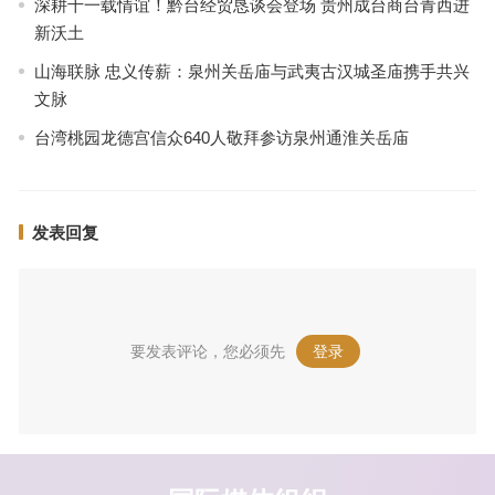
深耕十一载情谊！黔台经贸恳谈会登场 贵州成台商台青西进
新沃土
山海联脉 忠义传薪：泉州关岳庙与武夷古汉城圣庙携手共兴
文脉
台湾桃园龙德宫信众640人敬拜参访泉州通淮关岳庙
发表回复
要发表评论，您必须先
登录
。