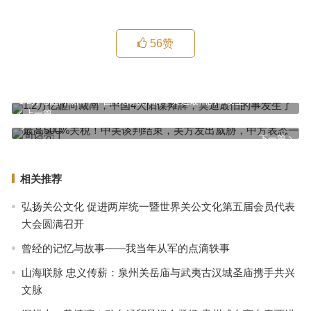
56
赞
1.2万亿砸向藏南，中国4大阳谋摊牌，莫迪最怕的事发生了
上一篇
最高500%关税！中美谈判结束，美方发出威胁，中方表态一句话亮
了
下一篇
相关推荐
弘扬关公文化 促进两岸统一暨世界关公文化第五届会员代表
大会圆满召开
曾经的记忆与故事——我当年从军的点滴轶事
山海联脉 忠义传薪：泉州关岳庙与武夷古汉城圣庙携手共兴
文脉