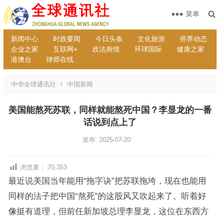
菜单
新闻中心
时政要闻
今日头条
文化旅游
侨界动态
企业之家
互联网+
政法舆情
环球国际
健康之家
港澳台
律师在线
中华全球通讯社
中国新闻
美国能熬死苏联，同样就能熬死中国？李显龙的一番
话说到点上了
发布: 2025-07-20
浏览量：
70,353
最近说美国当年能用“拖字诀”把苏联拖垮，现在也能用
同样的法子把中国“熬死”的这股风又吹起来了。听着好
像挺有道理，但前任新加坡总理李显龙，这位在东西方