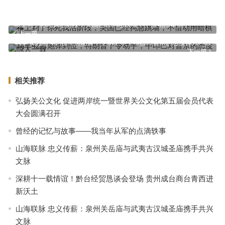
稀土到了你死我活阶段，美国已经狗急跳墙，不惜动用暗棋了
上一篇
乌军42万炮弹到位，特朗普下令动手，中印巴对普京的态度惊人一致
下一篇
相关推荐
弘扬关公文化 促进两岸统一暨世界关公文化第五届会员代表
大会圆满召开
曾经的记忆与故事——我当年从军的点滴轶事
山海联脉 忠义传薪：泉州关岳庙与武夷古汉城圣庙携手共兴
文脉
深耕十一载情谊！黔台经贸恳谈会登场 贵州成台商台青西进
新沃土
山海联脉 忠义传薪：泉州关岳庙与武夷古汉城圣庙携手共兴
文脉