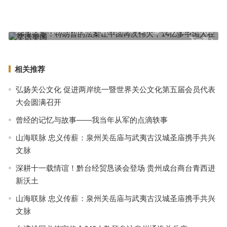
邳州土山关帝庙：信义丰碑
上一篇
弗里德曼：特朗普的法案让中国再次伟大，14亿多中国人在笑话美国
下一篇
相关推荐
弘扬关公文化 促进两岸统一暨世界关公文化第五届会员代表
大会圆满召开
曾经的记忆与故事——我当年从军的点滴轶事
山海联脉 忠义传薪：泉州关岳庙与武夷古汉城圣庙携手共兴
文脉
深耕十一载情谊！黔台经贸恳谈会登场 贵州成台商台青西进
新沃土
山海联脉 忠义传薪：泉州关岳庙与武夷古汉城圣庙携手共兴
文脉