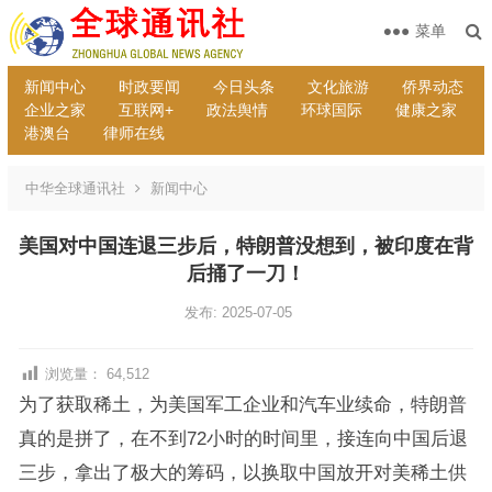
菜单
新闻中心
时政要闻
今日头条
文化旅游
侨界动态
企业之家
互联网+
政法舆情
环球国际
健康之家
港澳台
律师在线
中华全球通讯社
新闻中心
美国对中国连退三步后，特朗普没想到，被印度在背
后捅了一刀！
发布: 2025-07-05
浏览量：
64,512
为了获取稀土，为美国军工企业和汽车业续命，特朗普
真的是拼了，在不到72小时的时间里，接连向中国后退
三步，拿出了极大的筹码，以换取中国放开对美稀土供