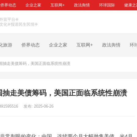
侨界动态
企业之家
互联网+
政法舆情
环球国际
健康之
外宣平台❈
文化❈报道民生民情❈
化旅游
侨界动态
企业之家
互联网+
政法舆情
环
国抽走美债筹码，美国正面临系统性崩溃
国抽走美债筹码，美国正面临系统性崩溃
391595516
发布: 2025-06-26
非常刺眼的变化：中国，连续两个月大幅抛售美债。光4月