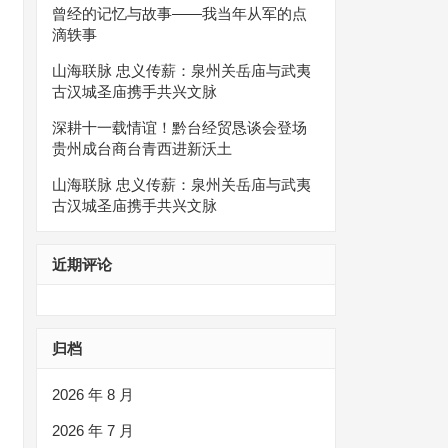
曾经的记忆与故事——我当年从军的点
滴轶事
山海联脉 忠义传薪：泉州关岳庙与武夷
古汉城圣庙携手共兴文脉
深耕十一载情谊！黔台经贸恳谈会登场
贵州成台商台青西进新沃土
山海联脉 忠义传薪：泉州关岳庙与武夷
古汉城圣庙携手共兴文脉
近期评论
归档
2026 年 8 月
2026 年 7 月