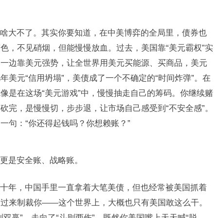
啥大不了。其实你要知道，在中美博弈的全局里，债券也
色，不见硝烟，但能慢慢放血。过去，美国靠“美元霸权”实
；一边靠美元强势，让全世界用美元买能源、买商品，美元
美元“信用坍塌”，美债成了一个不确定的“时间炸弹”。在
像是在这场“美元游戏”中，慢慢抽走自己的筹码。你继续赌
砍完，是慢慢切，步步退，让市场自己感受到“不安全感”。
一句：“你还得起钱吗？你想赖账？”
更是安全账、战略账。
十年，中国手里一直拿着大笔美债，但也经常被美国抓着
反过来制裁你——这个世界上，大概也只有美国敢这么干。
双赢”，走向了“斗则两伤”。既然你美国嘴上天天喊“脱