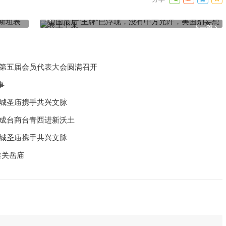
态：不会
中国最后“王牌”已浮现，没有中方允许，美国别妄想卷土重
来
下一篇
化第五届会员代表大会圆满召开
事
汉城圣庙携手共兴文脉
州成台商台青西进新沃土
汉城圣庙携手共兴文脉
淮关岳庙