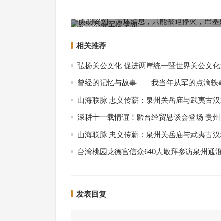
伊朗收到三大坏消息，只能被迫停火，巴基斯坦表
军援伊朗
上一篇
相关推荐
弘扬关公文化 促进两岸统一暨世界关公文
曾经的记忆与故事——我当年从军的点滴轶
山海联脉 忠义传薪：泉州关岳庙与武夷古
深耕十一载情谊！黔台经贸恳谈会登场 贵
山海联脉 忠义传薪：泉州关岳庙与武夷古
台湾桃园龙德宫信众640人敬拜参访泉州通
发表回复