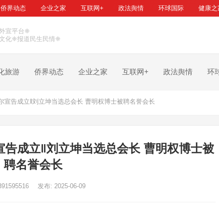
侨界动态
企业之家
互联网+
政法舆情
环球国际
健康之
外宣平台❈
文化❈报道民生民情❈
化旅游
侨界动态
企业之家
互联网+
政法舆情
环
尔宣告成立‖刘立坤当选总会长 曹明权博士被聘名誉会长
告成立‖刘立坤当选总会长 曹明权博士被
聘名誉会长
391595516
发布: 2025-06-09