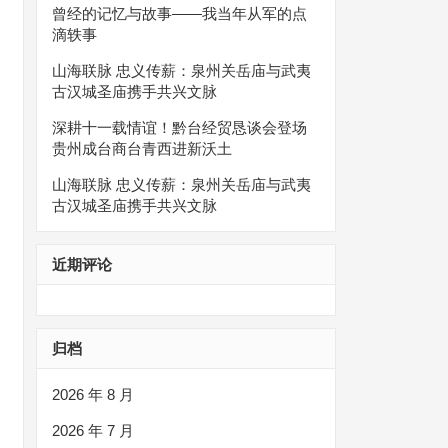
曾经的记忆与故事——我当年从军的点
滴轶事
山海联脉 忠义传薪：泉州关岳庙与武夷
古汉城圣庙携手共兴文脉
深耕十一载情谊！黔台经贸恳谈会登场
贵州成台商台青西进新沃土
山海联脉 忠义传薪：泉州关岳庙与武夷
古汉城圣庙携手共兴文脉
近期评论
归档
2026 年 8 月
2026 年 7 月