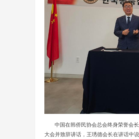
中国在韩侨民协会总会终身荣誉会长
大会并致辞讲话，王琇德会长在讲话中