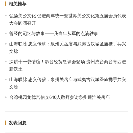
相关推荐
弘扬关公文化 促进两岸统一暨世界关公文化第五届会员代表
大会圆满召开
曾经的记忆与故事——我当年从军的点滴轶事
山海联脉 忠义传薪：泉州关岳庙与武夷古汉城圣庙携手共兴
文脉
深耕十一载情谊！黔台经贸恳谈会登场 贵州成台商台青西进
新沃土
山海联脉 忠义传薪：泉州关岳庙与武夷古汉城圣庙携手共兴
文脉
台湾桃园龙德宫信众640人敬拜参访泉州通淮关岳庙
发表回复