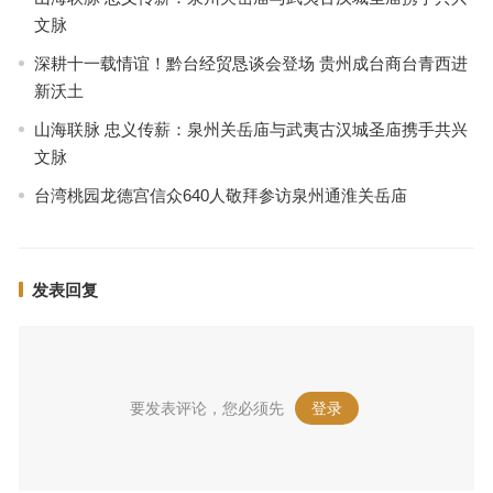
文脉
深耕十一载情谊！黔台经贸恳谈会登场 贵州成台商台青西进
新沃土
山海联脉 忠义传薪：泉州关岳庙与武夷古汉城圣庙携手共兴
文脉
台湾桃园龙德宫信众640人敬拜参访泉州通淮关岳庙
发表回复
要发表评论，您必须先
登录
。