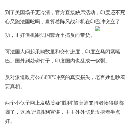
到了美国场子更冷清，官方直接缺席活动，印度还不死
心又跑法国吆喝，盘算着阵风战斗机在印巴冲突立了
功，正好借机跟法国套近乎搞反向带货。
可法国人问起采购数量和交付进度，印度立马闭紧嘴
巴。国外到处碰钉子，印度国内也乱成一锅粥。
反对派逼政府公布印巴冲突的真实损失，老百姓也吵着
要真相。
两个小伙子网上发帖质疑“胜利”被莫迪支持者揍得腿都
瘸了，这场所谓胜利宣讲，里里外外愣是没捞着半点
好。