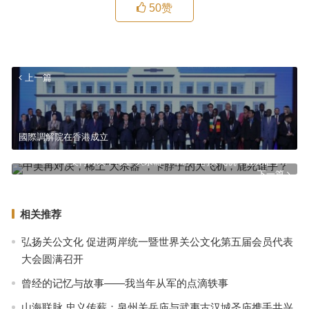
50
赞
上一篇
國際調解院在香港成立
中美再对决，稀土“大杀器”，卡脖子的大飞机，鹿死谁手？
下一篇
相关推荐
弘扬关公文化 促进两岸统一暨世界关公文化第五届会员代表
大会圆满召开
曾经的记忆与故事——我当年从军的点滴轶事
山海联脉 忠义传薪：泉州关岳庙与武夷古汉城圣庙携手共兴