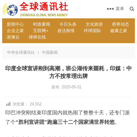
菜单
新闻中心
时政要闻
今日头条
文化旅游
侨界动态
企业之家
互联网+
政法舆情
环球国际
健康之家
港澳台
律师在线
中华全球通讯社
中国新闻
印度全球宣讲刚到高潮，班公湖传来噩耗，印媒：中
方不按常理出牌
发布: 2025-05-31
浏览量：
24,552
印巴冲突刚结束印度国内就热闹了整整十天，还专门派
了个
“胜利宣讲团”跑遍三十二个国家满世界转悠
。