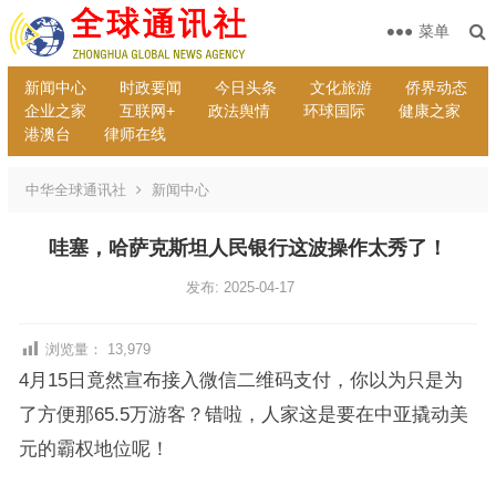
菜单
新闻中心
时政要闻
今日头条
文化旅游
侨界动态
企业之家
互联网+
政法舆情
环球国际
健康之家
港澳台
律师在线
中华全球通讯社
新闻中心
哇塞，哈萨克斯坦人民银行这波操作太秀了！
发布: 2025-04-17
浏览量：
13,979
4月15日竟然宣布接入微信二维码支付，你以为只是为
了方便那65.5万游客？错啦，人家这是要在中亚撬动美
元的霸权地位呢！