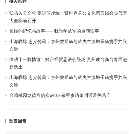
相关推荐
弘扬关公文化 促进两岸统一暨世界关公文化第五届会员代表
大会圆满召开
曾经的记忆与故事——我当年从军的点滴轶事
山海联脉 忠义传薪：泉州关岳庙与武夷古汉城圣庙携手共兴
文脉
深耕十一载情谊！黔台经贸恳谈会登场 贵州成台商台青西进
新沃土
山海联脉 忠义传薪：泉州关岳庙与武夷古汉城圣庙携手共兴
文脉
台湾桃园龙德宫信众640人敬拜参访泉州通淮关岳庙
发表回复