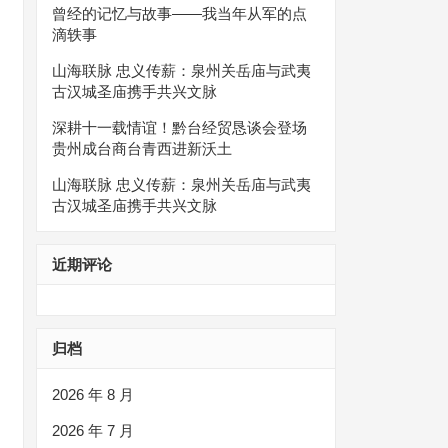
曾经的记忆与故事——我当年从军的点
滴轶事
山海联脉 忠义传薪：泉州关岳庙与武夷
古汉城圣庙携手共兴文脉
深耕十一载情谊！黔台经贸恳谈会登场
贵州成台商台青西进新沃土
山海联脉 忠义传薪：泉州关岳庙与武夷
古汉城圣庙携手共兴文脉
近期评论
归档
2026 年 8 月
2026 年 7 月