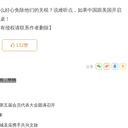
么好心免除他们的关税？说难听点，如果中国跟美国开启
餐桌！
如有侵权请联系作者删除】
132
赞
国务院关税税则委员会关于调整对原产于美国的进口商品加
独加征
征关税措施的公告
下一篇
化第五届会员代表大会圆满召开
事
汉城圣庙携手共兴文脉