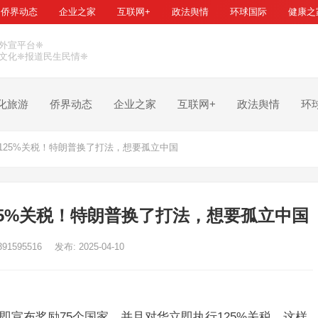
侨界动态
企业之家
互联网+
政法舆情
环球国际
健康之
外宣平台❈
文化❈报道民生民情❈
化旅游
侨界动态
企业之家
互联网+
政法舆情
环
125%关税！特朗普换了打法，想要孤立中国
25%关税！特朗普换了打法，想要孤立中国
391595516
发布: 2025-04-10
即宣布奖励75个国家，并且对华立即执行125%关税。这样