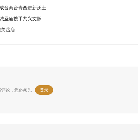
州成台商台青西进新沃土
汉城圣庙携手共兴文脉
淮关岳庙
表评论，您必须先
登录
。