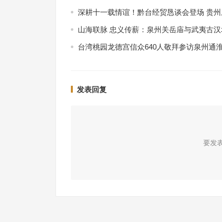
深耕十一载情谊！黔台经贸恳谈会登场 贵
山海联脉 忠义传薪：泉州关岳庙与武夷古
台湾桃园龙德宫信众640人敬拜参访泉州通
发表回复
要发