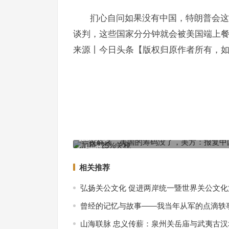
扪心自问如果没有中国，特朗普会这
谈判，这些国家分分钟就会被美国端上
来源丨今日头条【版权归原作者所有，
一夜醒来，美国的筹码没了，美方：报复中国，单
125%关税
上一篇
相关推荐
弘扬关公文化 促进两岸统一暨世界关公文
曾经的记忆与故事——我当年从军的点滴轶
山海联脉 忠义传薪：泉州关岳庙与武夷古