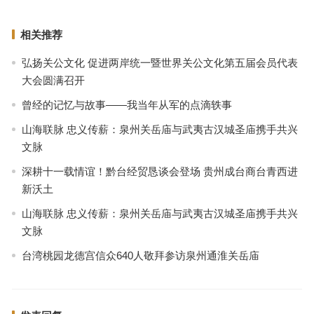
相关推荐
弘扬关公文化 促进两岸统一暨世界关公文化第五届会员代表
大会圆满召开
曾经的记忆与故事——我当年从军的点滴轶事
山海联脉 忠义传薪：泉州关岳庙与武夷古汉城圣庙携手共兴
文脉
深耕十一载情谊！黔台经贸恳谈会登场 贵州成台商台青西进
新沃土
山海联脉 忠义传薪：泉州关岳庙与武夷古汉城圣庙携手共兴
文脉
台湾桃园龙德宫信众640人敬拜参访泉州通淮关岳庙