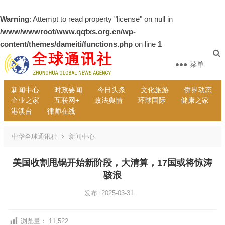
Warning
: Attempt to read property "license" on null in
/www/wwwroot/www.qqtxs.org.cn/wp-
content/themes/dameiti/functions.php
on line
1
菜单
新闻中心
时政要闻
今日头条
文化旅游
侨界动态
企业之家
互联网+
政法舆情
环球国际
健康之家
港澳台
律师在线
中华全球通讯社
新闻中心
美国收割甩锅开始新阶段，大清算，17国或将惊涛
骇浪
发布: 2025-03-31
浏览量：
11,522