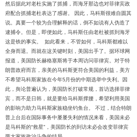
然后据此对老杜实施了抓捕，而海牙那边也对菲律宾政
府配合抓捕老杜表达了感谢。 因此，马科斯很难自圆其
说。真要一个较为合理解释的话，倒不如说有人伪造了
逮捕令。但是，即便如此，马科斯任由老杜被抓到海牙
这是铁的事实。 如此看来，不管如何，马科斯都难以
全身而退。而就在这关键时刻，美国出手了。据环球网
报道，美国防长赫格塞斯将于本周访问菲律宾。对于特
朗普政府而言，亲美的马科斯更符合美国的利益，美方
不希望马科斯家族在今年5月份的中期选举中失利。因
此，舆论普遍认为，美国防长打破常规，首访选择菲律
宾，而不是日韩，就是要给马科斯撑腰，希望利用美国
的影响力助力马科斯家族稳坐钓鱼台。 不过，结合特朗
普上台后在国际事务中屡屡失利的情况来看，美国未必
是马科斯的“救星”，美国防长的到访未必会改变菲律宾
两大家族政治斗争的结局。