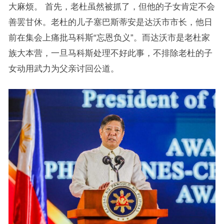
大麻烦。 首先，老杜虽然被抓了，但他的子女肯定不会
善罢甘休。老杜的儿子塞巴斯蒂安是达沃市市长，他日
前在集会上痛批马科斯“忘恩负义”。而达沃市是老杜家
族大本营，一旦马科斯处理不好此事，不排除老杜的子
女动用武力为父亲讨回公道。