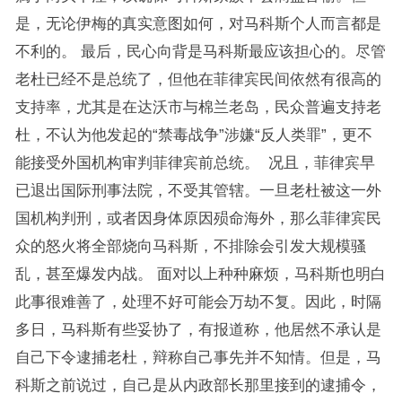
是，无论伊梅的真实意图如何，对马科斯个人而言都是
不利的。 最后，民心向背是马科斯最应该担心的。尽管
老杜已经不是总统了，但他在菲律宾民间依然有很高的
支持率，尤其是在达沃市与棉兰老岛，民众普遍支持老
杜，不认为他发起的“禁毒战争”涉嫌“反人类罪”，更不
能接受外国机构审判菲律宾前总统。 况且，菲律宾早
已退出国际刑事法院，不受其管辖。一旦老杜被这一外
国机构判刑，或者因身体原因殒命海外，那么菲律宾民
众的怒火将全部烧向马科斯，不排除会引发大规模骚
乱，甚至爆发内战。 面对以上种种麻烦，马科斯也明白
此事很难善了，处理不好可能会万劫不复。因此，时隔
多日，马科斯有些妥协了，有报道称，他居然不承认是
自己下令逮捕老杜，辩称自己事先并不知情。但是，马
科斯之前说过，自己是从内政部长那里接到的逮捕令，