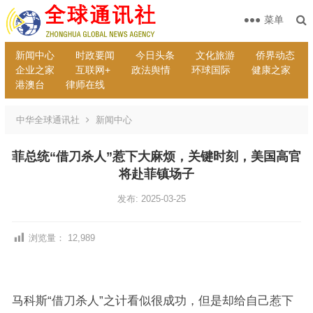
菜单
新闻中心
时政要闻
今日头条
文化旅游
侨界动态
企业之家
互联网+
政法舆情
环球国际
健康之家
港澳台
律师在线
中华全球通讯社
新闻中心
菲总统“借刀杀人”惹下大麻烦，关键时刻，美国高官
将赴菲镇场子
发布: 2025-03-25
浏览量：
12,989
马科斯“借刀杀人”之计看似很成功，但是却给自己惹下