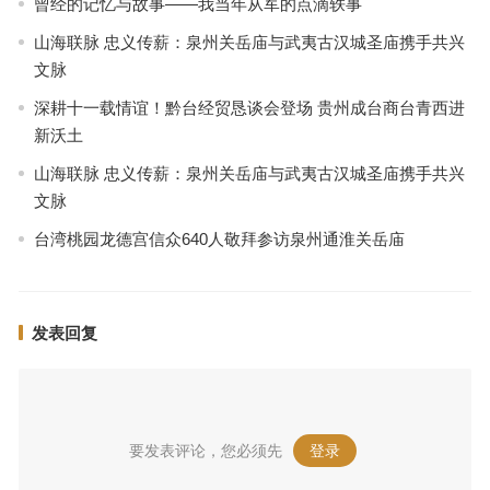
曾经的记忆与故事——我当年从军的点滴轶事
山海联脉 忠义传薪：泉州关岳庙与武夷古汉城圣庙携手共兴
文脉
深耕十一载情谊！黔台经贸恳谈会登场 贵州成台商台青西进
新沃土
山海联脉 忠义传薪：泉州关岳庙与武夷古汉城圣庙携手共兴
文脉
台湾桃园龙德宫信众640人敬拜参访泉州通淮关岳庙
发表回复
要发表评论，您必须先
登录
。