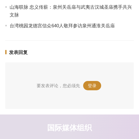
山海联脉 忠义传薪：泉州关岳庙与武夷古汉城圣庙携手共兴
文脉
台湾桃园龙德宫信众640人敬拜参访泉州通淮关岳庙
发表回复
要发表评论，您必须先
登录
。
国际媒体组织