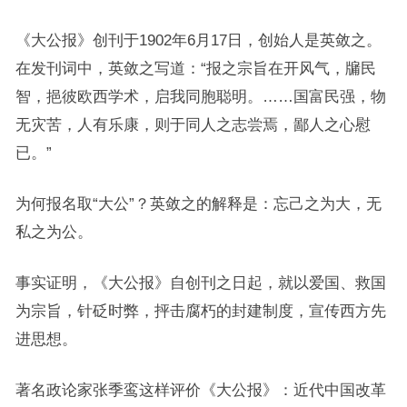
《大公报》创刊于1902年6月17日，创始人是英敛之。
在发刊词中，英敛之写道：“报之宗旨在开风气，牖民
智，挹彼欧西学术，启我同胞聪明。……国富民强，物
无灾苦，人有乐康，则于同人之志尝焉，鄙人之心慰
已。”
为何报名取“大公”？英敛之的解释是：忘己之为大，无
私之为公。
事实证明，《大公报》自创刊之日起，就以爱国、救国
为宗旨，针砭时弊，抨击腐朽的封建制度，宣传西方先
进思想。
著名政论家张季鸾这样评价《大公报》：近代中国改革