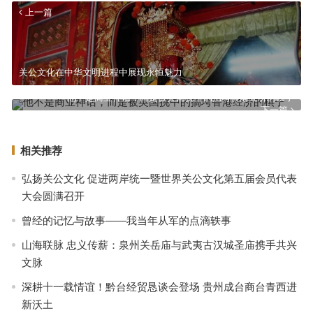
上一篇
关公文化在中华文明进程中展现永恒魅力
他不是商业神话，而是被英国挑中的搞垮香港经济的棋子
下一篇
相关推荐
弘扬关公文化 促进两岸统一暨世界关公文化第五届会员代表
大会圆满召开
曾经的记忆与故事——我当年从军的点滴轶事
山海联脉 忠义传薪：泉州关岳庙与武夷古汉城圣庙携手共兴
文脉
深耕十一载情谊！黔台经贸恳谈会登场 贵州成台商台青西进
新沃土