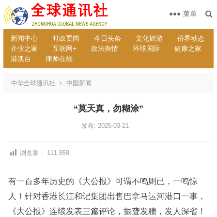
菜单
新闻中心
时政要闻
今日头条
文化旅游
侨界动态
企业之家
互联网+
政法舆情
环球国际
健康之家
港澳台
律师在线
中华全球通讯社
中国新闻
“莫天真，勿糊涂”
发布: 2025-03-21
浏览量：
111,859
有一百多年历史的《大公报》可谓不鸣则已，一鸣惊
人！针对香港长江和记集团出售巴拿马运河港口一事，
《大公报》连续发表三篇评论，振聋发聩，发人深省！