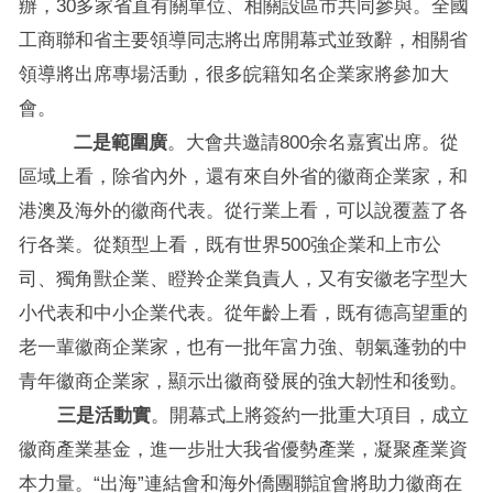
辦，30多家省直有關單位、相關設區市共同參與。全國
工商聯和省主要領導同志將出席開幕式並致辭，相關省
領導將出席專場活動，很多皖籍知名企業家將參加大
會。
二是範圍廣
。大會共邀請800余名嘉賓出席。從
區域上看，除省內外，還有來自外省的徽商企業家，和
港澳及海外的徽商代表。從行業上看，可以說覆蓋了各
行各業。從類型上看，既有世界500強企業和上市公
司、獨角獸企業、瞪羚企業負責人，又有安徽老字型大
小代表和中小企業代表。從年齡上看，既有德高望重的
老一輩徽商企業家，也有一批年富力強、朝氣蓬勃的中
青年徽商企業家，顯示出徽商發展的強大韌性和後勁。
三是活動實
。開幕式上將簽約一批重大項目，成立
徽商產業基金，進一步壯大我省優勢產業，凝聚產業資
本力量。“出海”連結會和海外僑團聯誼會將助力徽商在