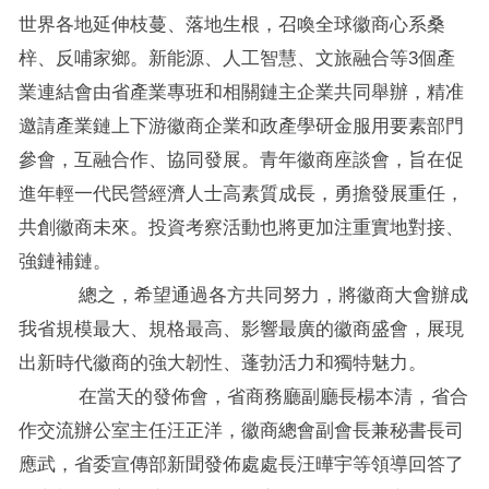
世界各地延伸枝蔓、落地生根，召喚全球徽商心系桑
梓、反哺家鄉。新能源、人工智慧、文旅融合等3個產
業連結會由省產業專班和相關鏈主企業共同舉辦，精准
邀請產業鏈上下游徽商企業和政產學研金服用要素部門
參會，互融合作、協同發展。青年徽商座談會，旨在促
進年輕一代民營經濟人士高素質成長，勇擔發展重任，
共創徽商未來。投資考察活動也將更加注重實地對接、
強鏈補鏈。
總之，希望通過各方共同努力，將徽商大會辦成
我省規模最大、規格最高、影響最廣的徽商盛會，展現
出新時代徽商的強大韌性、蓬勃活力和獨特魅力。
在當天的發佈會，省商務廳副廳長楊本清，省合
作交流辦公室主任汪正洋，徽商總會副會長兼秘書長司
應武，省委宣傳部新聞發佈處處長汪曄宇等領導回答了