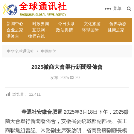
菜单
新闻中心
时政要闻
今日头条
文化旅游
侨界动态
企业之家
互联网+
政法舆情
环球国际
健康之家
港澳台
律师在线
中华全球通讯社
中国新闻
2025徽商大會舉行新聞發佈會
发布: 2025-03-20
浏览量：
12,411
華通社安徽合肥電
2025年3月18日下午，2025徽
商大會舉行新聞發佈會，安徽省委統戰部副部長、省工
商聯黨組書記、常務副主席張啟明，省商務廳副廳長楊