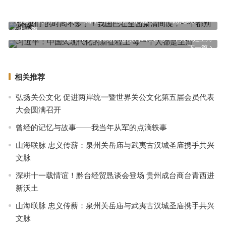
“内鬼们”的时间不多了！我国已在全面肃清间谍，一个都别想跑
上一篇
习近平：中国式现代化的新征程上 每一个人都是主角
下一篇
相关推荐
弘扬关公文化 促进两岸统一暨世界关公文化第五届会员代表
大会圆满召开
曾经的记忆与故事——我当年从军的点滴轶事
山海联脉 忠义传薪：泉州关岳庙与武夷古汉城圣庙携手共兴
文脉
深耕十一载情谊！黔台经贸恳谈会登场 贵州成台商台青西进
新沃土
山海联脉 忠义传薪：泉州关岳庙与武夷古汉城圣庙携手共兴
文脉