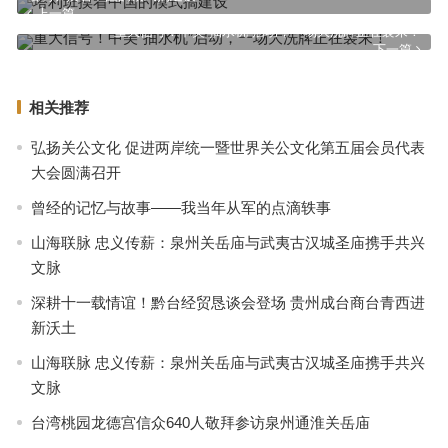
上一篇
重大信号！中美“抽水机”启动，一场大洗牌正在袭来！
下一篇
相关推荐
弘扬关公文化 促进两岸统一暨世界关公文化第五届会员代表
大会圆满召开
曾经的记忆与故事——我当年从军的点滴轶事
山海联脉 忠义传薪：泉州关岳庙与武夷古汉城圣庙携手共兴
文脉
深耕十一载情谊！黔台经贸恳谈会登场 贵州成台商台青西进
新沃土
山海联脉 忠义传薪：泉州关岳庙与武夷古汉城圣庙携手共兴
文脉
台湾桃园龙德宫信众640人敬拜参访泉州通淮关岳庙