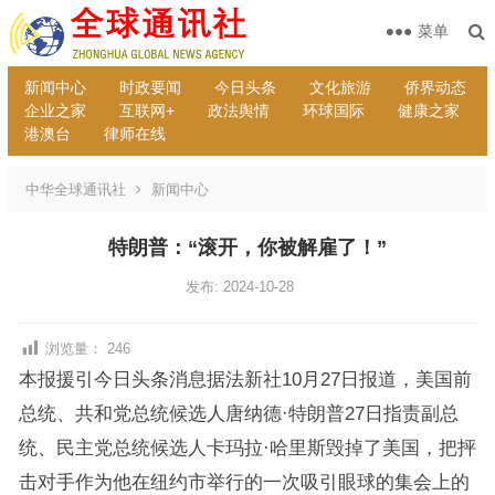
菜单
新闻中心
时政要闻
今日头条
文化旅游
侨界动态
企业之家
互联网+
政法舆情
环球国际
健康之家
港澳台
律师在线
中华全球通讯社
新闻中心
特朗普：“滚开，你被解雇了！”
发布: 2024-10-28
浏览量：
246
本报援引今日头条消息据法新社10月27日报道，美国前
总统、共和党总统候选人唐纳德·特朗普27日指责副总
统、民主党总统候选人卡玛拉·哈里斯毁掉了美国，把抨
击对手作为他在纽约市举行的一次吸引眼球的集会上的