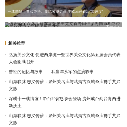
一线调研丨查验更快、集结效率更高 中欧班列跑出“加速度”
仅差43个议席，日本立宪民主党党首野田佳彦将向首相之位发起冲
击，石破茂紧急开会
下一篇
相关推荐
弘扬关公文化 促进两岸统一暨世界关公文化第五届会员代表
大会圆满召开
曾经的记忆与故事——我当年从军的点滴轶事
山海联脉 忠义传薪：泉州关岳庙与武夷古汉城圣庙携手共兴
文脉
深耕十一载情谊！黔台经贸恳谈会登场 贵州成台商台青西进
新沃土
山海联脉 忠义传薪：泉州关岳庙与武夷古汉城圣庙携手共兴
文脉