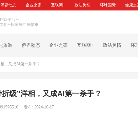
侨界动态
企业之家
互联网+
政法舆情
环球国际
健康之
外宣平台❈
文化❈报道民生民情❈
化旅游
侨界动态
企业之家
互联网+
政法舆情
环
洋相，又成AI第一杀手？
骨折级”洋相，又成AI第一杀手？
391595516
发布: 2024-10-17