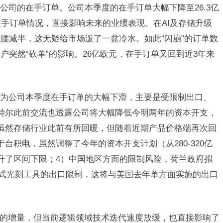
公司的在手订单。公司本季度的在手订单大幅下降至26.3亿
在手订单情况，直接影响未来的业绩表现。在AI及存储升级
腰减半，这无疑给市场泼了一盆冷水。如此“闪崩”的订单数
突然“砍单”的影响。26亿欧元，在手订单又回到近3年来
为公司本季度在手订单的大幅下滑，主要是受限制出口、
特尔此前交流也透露公司将大幅降低今明两年的资本开支，
虽然存储行业此前有所回暖，但随着近期产品价格端再次回
台积电，虽然调整了今年的资本开支计划（从280-320亿
仅提升了区间下限；4）中国地区方面的限制风险，荷兰政府拟
外浸没式光刻工具的出口限制，这将与美国去年单方面实施的出口
新的增量，但当前逻辑领域技术迭代速度放缓，也直接影响了