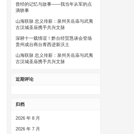
曾经的记忆与故事——我当年从军的点
滴轶事
山海联脉 忠义传薪：泉州关岳庙与武夷
古汉城圣庙携手共兴文脉
深耕十一载情谊！黔台经贸恳谈会登场
贵州成台商台青西进新沃土
山海联脉 忠义传薪：泉州关岳庙与武夷
古汉城圣庙携手共兴文脉
近期评论
归档
2026 年 8 月
2026 年 7 月