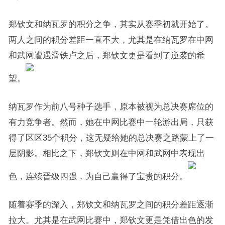
郑钦文和纳瓦罗的积分之争，其实从赛季初就开始了。
两人之间的积分差距一直不大，尤其是在纳瓦罗在中网
和武网遭遇滑铁卢之后，郑钦文更是看到了逆袭的希
望。
纳瓦罗作为前八号种子选手，原本被视为总决赛席位的
有力竞争者。然而，她在中网比赛中一轮游出局，只获
得了区区35个积分，这无疑给她的总决赛之路蒙上了一
层阴影。相比之下，郑钦文则在中网和武网中表现出
色，连续晋级四强，为自己赢得了宝贵的积分。
随着赛季的深入，郑钦文和纳瓦罗之间的积分差距逐渐
拉大。尤其是在武网比赛中，郑钦文更是凭借出色的发