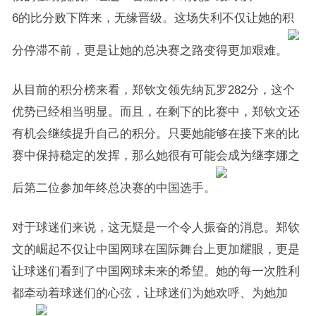
6的比分败下阵来，无缘晋级。这场失利不仅让她的积
分停滞不前，更是让她的总决赛之路变得更加艰难。
从目前的积分榜来看，郑钦文领先纳瓦罗282分，这个
优势已经相当明显。而且，在剩下的比赛中，郑钦文还
有机会继续提升自己的积分。只要她能够在接下来的比
赛中保持稳定的发挥，那么她很有可能会成为继李娜之
后第二位参加年终总决赛的中国选手。
对于球迷们来说，这无疑是一个令人振奋的消息。郑钦
文的崛起不仅让中国网球在国际舞台上更加耀眼，更是
让球迷们看到了中国网球未来的希望。她的每一次胜利
都牵动着球迷们的心弦，让球迷们为她欢呼、为她加