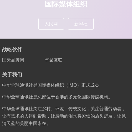
国际媒体组织
人民网
新华社
战略伙伴
国际品牌网
华聚互联
关于我们
中华全球通讯社是国际媒体组织（IMO）正式成员
中华全球通讯社是总部位于香港的多元化国际传媒机构。
中华全球通讯社关注乡村、环境、传统文化，关注普通劳动者，
让有需求的人得到帮助，让感动的泪水将紧锁的眉头舒展，让风
清天蓝的美丽中国永在。