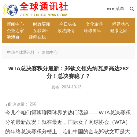
菜单
新闻中心
时政要闻
今日头条
文化旅游
侨界动态
企业之家
互联网+
政法舆情
环球国际
健康之家
港澳台
律师在线
中华全球通讯社
新闻中心
WTA总决赛积分最新：郑钦文领先纳瓦罗高达282
分！总决赛稳了？
发布: 2024-10-13
浏览量：
266
今儿个咱们得聊聊网球界的热门话题——WTA总决赛积
分的最新战况！就在最近，国际女子网球协会（WTA）
的年终总决赛积分榜上，咱们中国的金花郑钦文可是大