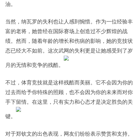
油。
当然，纳瓦罗的失利也让人感到惋惜。作为一位经验丰
富的老将，她曾经在国际赛场上创造过不少辉煌的战
绩。然而，随着年龄的增长和伤病的影响，她的竞技状
态已经大不如前。这次武网的失利更是让她感受到了岁
月的无情和竞争的残酷。
不过，体育竞技就是这样残酷而美丽。它不会因为你的
过去而给予你特殊的照顾，也不会因为你的未来而对你
手下留情。在这里，只有实力和心态才是决定胜负的关
键。
对于郑钦文的出色表现，网友们纷纷表示赞赏和支持。