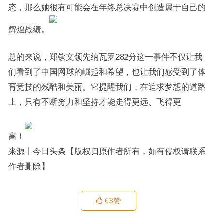
态，那么她很有可能会在年终总决赛中创造属于自己的
辉煌战绩。
总的来说，郑钦文领先纳瓦罗282分这一事件不仅让我
们看到了中国网球的崛起和希望，也让我们感受到了体
育竞技的残酷和美丽。它提醒我们，在追求梦想的道路
上，只有不断努力和坚持才能走得更远、飞得更
高！
来源丨今日头条【版权归原作者所有，如有侵权请联系
作者删除】
63
赞