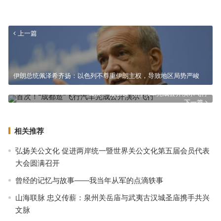
上一篇
伊朗总统佩泽希齐扬：以色列不尊重伊朗主权，导致地区局势严峻
首次！“成都造”飞行汽车完成公开演示飞行
下一篇
相关推荐
弘扬关公文化 促进两岸统一暨世界关公文化第五届会员代表
大会圆满召开
曾经的记忆与故事——我当年从军的点滴轶事
山海联脉 忠义传薪：泉州关岳庙与武夷古汉城圣庙携手共兴
文脉