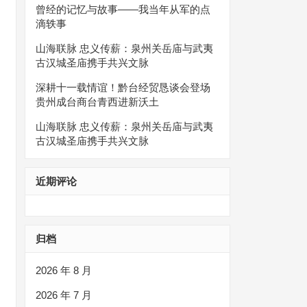
曾经的记忆与故事——我当年从军的点
滴轶事
山海联脉 忠义传薪：泉州关岳庙与武夷
古汉城圣庙携手共兴文脉
深耕十一载情谊！黔台经贸恳谈会登场
贵州成台商台青西进新沃土
山海联脉 忠义传薪：泉州关岳庙与武夷
古汉城圣庙携手共兴文脉
近期评论
归档
2026 年 8 月
2026 年 7 月