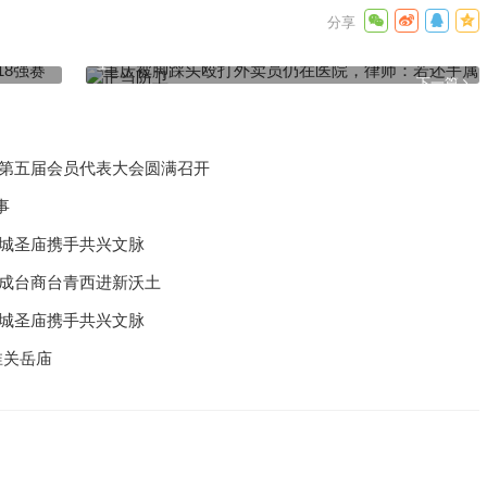
就是我们
重庆被脚踩头殴打外卖员仍在医院，律师：若还手属正当防
卫
下一篇
化第五届会员代表大会圆满召开
事
汉城圣庙携手共兴文脉
州成台商台青西进新沃土
汉城圣庙携手共兴文脉
淮关岳庙