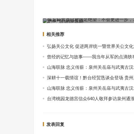
曝足协官员已对国足绝望：不会更进一步，18强赛
的世界杯
上一篇
相关推荐
弘扬关公文化 促进两岸统一暨世界关公文
曾经的记忆与故事——我当年从军的点滴轶
山海联脉 忠义传薪：泉州关岳庙与武夷古
深耕十一载情谊！黔台经贸恳谈会登场 贵
山海联脉 忠义传薪：泉州关岳庙与武夷古
台湾桃园龙德宫信众640人敬拜参访泉州通
发表回复