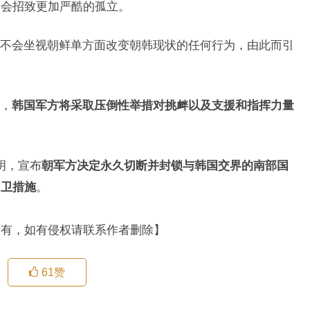
只会招致更加严酷的孤立。
不会坐视朝鲜单方面改变朝韩现状的任何行为，由此而引
，
韩国军方将采取压倒性举措对挑衅以及支援和指挥力量
明，宣布
朝军方决定永久切断并封锁与韩国交界的南部国
自卫措施
。
所有，如有侵权请联系作者删除】
61
赞