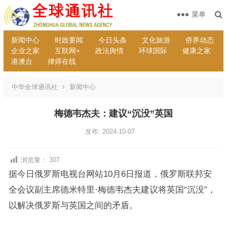
菜单
新闻中心
时政要闻
今日头条
文化旅游
侨界动态
企业之家
互联网+
政法舆情
环球国际
健康之家
港澳台
律师在线
中华全球通讯社
新闻中心
梅德韦杰夫：建议“沉没”英国
发布: 2024-10-07
浏览量：
307
据今日俄罗斯电视台网站10月6日报道，俄罗斯联邦安
全会议副主席德米特里·梅德韦杰夫建议将英国“沉没”，
以解决俄罗斯与英国之间的矛盾。