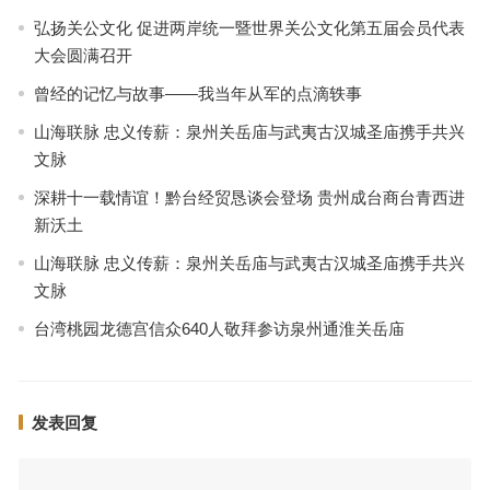
弘扬关公文化 促进两岸统一暨世界关公文化第五届会员代表
大会圆满召开
曾经的记忆与故事——我当年从军的点滴轶事
山海联脉 忠义传薪：泉州关岳庙与武夷古汉城圣庙携手共兴
文脉
深耕十一载情谊！黔台经贸恳谈会登场 贵州成台商台青西进
新沃土
山海联脉 忠义传薪：泉州关岳庙与武夷古汉城圣庙携手共兴
文脉
台湾桃园龙德宫信众640人敬拜参访泉州通淮关岳庙
发表回复